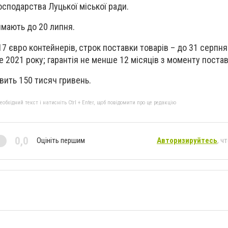
сподарства Луцької міської ради.
ймають до 20 липня.
 євро контейнерів, строк поставки товарів – до 31 серпня.
 2021 року; гарантія не менше 12 місяців з моменту постав
вить 150 тисяч гривень.
бхідний текст і натисніть Ctrl + Enter, щоб повідомити про це редакцію
0,0
Оцініть першим
Авторизируйтесь
, ч