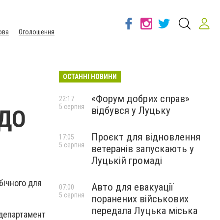
ова
Оголошення
ОСТАННІ НОВИНИ
«Форум добрих справ»
22:17
5 серпня
відбувся у Луцьку
 ДО
Проєкт для відновлення
17:05
5 серпня
ветеранів запускають у
Луцькій громаді
бічного для
Авто для евакуації
07:00
5 серпня
поранених військових
передала Луцька міська
 департамент