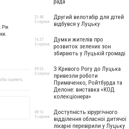
рада
Другий велотабір для дітей
21:48
3 серпня
відбувся у Луцьку
 Рік
ки.
Думки жителів про
16:37
3 серпня
розвиток зелених зон
збирають у Луцькій громаді
З Кривого Рогу до Луцька
09:55
3 серпня
привезли роботи
тобы оценить
Примаченко, Ройтбурда та
Делоне: виставка «КОД
колекціонера»
Доступність хірургічного
08:16
3 серпня
відділення обласної дитячої
лікарні перевірили у Луцьку