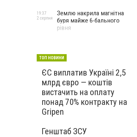
Землю накрила магнітна
19:37
2 серпня
буря майже 6-бального
рівня
ТОП НОВИНИ
ЄС виплатив Україні 2,5
млрд євро — коштів
вистачить на оплату
понад 70% контракту на
Gripen
Генштаб ЗСУ