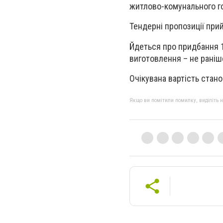
житлово-комунального го
Тендерні пропозиції при
Йдеться про придбання 17
виготовлення – не раніше
Очікувана вартість стано
Якщо ви помітили помилку, виділіть нео