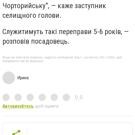
Чорторийську", — каже заступник
селищного голови.
Служитимуть такі переправи 5-6 років, —
розповів посадовець.
Якщо ви помітили помилку, виділіть необхідний текст і натисніть Ctrl + Enter, щоб
повідомити про це редакцію
Ирина
0,0
Авторизуйтесь
, щоб оцінити