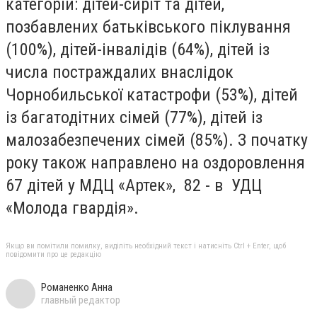
категорій: дітей-сиріт та дітей,
позбавлених батьківського піклування
(100%), дітей-інвалідів (64%), дітей із
числа постраждалих внаслідок
Чорнобильської катастрофи (53%), дітей
із багатодітних сімей (77%), дітей із
малозабезпечених сімей (85%). З початку
року також направлено на оздоровлення
67 дітей у МДЦ «Артек», 82 - в УДЦ
«Молода гвардія».
Якщо ви помітили помилку, виділіть необхідний текст і натисніть Ctrl + Enter, щоб
повідомити про це редакцію
Романенко Анна
главный редактор