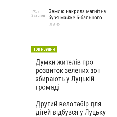
Землю накрила магнітна
19:37
2 серпня
буря майже 6-бального
рівня
ТОП НОВИНИ
Думки жителів про
розвиток зелених зон
збирають у Луцькій
громаді
Другий велотабір для
дітей відбувся у Луцьку