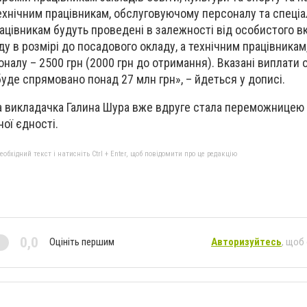
ехнічним працівникам, обслуговуючому персоналу та спеціа
ацівникам будуть проведені в залежності від особистого в
у в розмірі до посадового окладу, а технічним працівникам
налу – 2500 грн (2000 грн до отримання). Вказані виплати
буде спрямовано понад 27 млн грн», – йдеться у дописі.
а викладачка Галина Шура вже вдруге стала переможницею 
ої єдності.
бхідний текст і натисніть Ctrl + Enter, щоб повідомити про це редакцію
0,0
Оцініть першим
Авторизуйтесь
, щоб