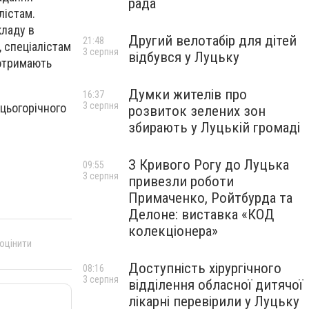
рада
лістам.
кладу в
Другий велотабір для дітей
21:48
, спеціалістам
3 серпня
відбувся у Луцьку
 отримають
Думки жителів про
16:37
3 серпня
цьогорічного
розвиток зелених зон
збирають у Луцькій громаді
З Кривого Рогу до Луцька
09:55
3 серпня
привезли роботи
Примаченко, Ройтбурда та
Делоне: виставка «КОД
колекціонера»
 оцінити
Доступність хірургічного
08:16
3 серпня
відділення обласної дитячої
лікарні перевірили у Луцьку