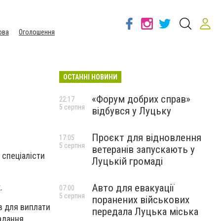
ова
Оголошення
ОСТАННІ НОВИНИ
«Форум добрих справ»
22:17
5 серпня
відбувся у Луцьку
Проєкт для відновлення
17:05
5 серпня
ветеранів запускають у
 спеціалісти
Луцькій громаді
Авто для евакуації
.
07:00
5 серпня
поранених військових
в для виплати
передала Луцька міська
надання