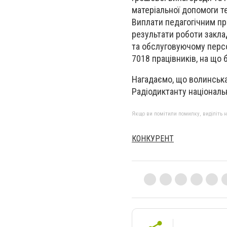
матеріальної допомоги т
Виплати педагогічним пр
результати роботи заклад
та обслуговуючому персо
7018 працівників, на що 
Нагадаємо, що волинськ
Радіодиктанту національн
Якщо ви помітили помилку, виділіть нео
КОНКУРЕНТ