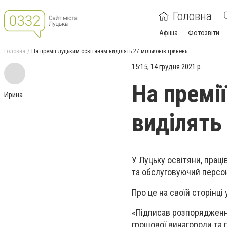
Головна
Афіша
Фотозвіти
Головна
На премії луцьким освітянам виділять 27 мільйонів гривень
15:15, 14 грудня 2021 р.
На премі
Ирина
виділять
У Луцьку освітяни, праці
та обслуговуючий персон
Про це на своїй сторінці
«Підписав розпорядження
грошової винагороди та п