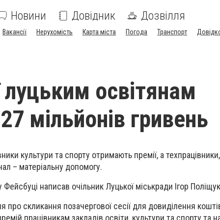
Новини
Довідник
Дозвілля
Вакансії
Нерухомість
Карта міста
Погода
Транспорт
Довідк
ї луцьким освітянам
 27 мільйонів гривень
вники культури та спорту отримають премії, а техпрацівники,
ал – матеріальну допомогу.
 у Фейсбуці написав очільник Луцької міськради Ігор Поліщук
 про скликання позачергової сесії для довиділення кошті
ремій працівникам закладів освіти, культури та спорту та 