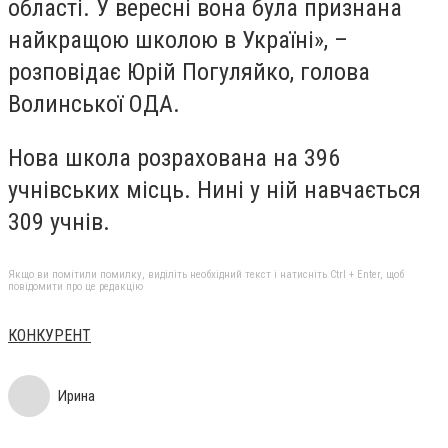
області. У вересні вона була признана
найкращою школою в Україні», –
розповідає Юрій Погуляйко, голова
Волинської ОДА.
Нова школа розрахована на 396
учнівських місць. Нині у ній навчається
309 учнів.
Якщо ви помітили помилку, виділіть необхідний текст і натисніть Ctrl + Enter, щоб
повідомити про це редакцію
КОНКУРЕНТ
Ирина