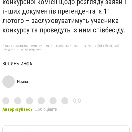
конкурсної комісії щодо розгляду заяви і
інших документів претендента, а 11
лютого – заслуховуватимуть учасника
конкурсу та проведуть із ним співбесіду.
Якщо ви помітили помилку, виділіть необхідний текст і натисніть Ctrl + Enter, щоб
повідомити про це редакцію
ВОЛИНЬ ИНФА
Ирина
0,0
Авторизуйтесь
, щоб оцінити