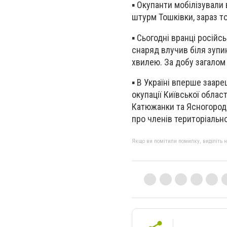
▪️ Окупанти мобілізувал
штурм Тошківки, зараз то
▪️ Сьогодні вранці росій
снаряд влучив біля зупи
хвилею. За добу загалом 
▪️ В Україні вперше заа
окупації Київської обла
Катюжанки та Ясногородк
про членів територіально
Якщо ви помітили помилку, виділіть нео