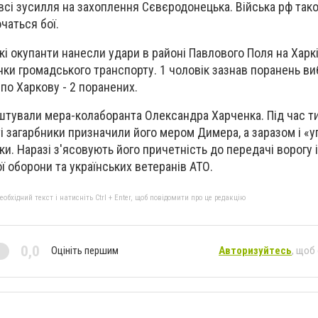
и всі зусилля на захоплення Сєвєродонецька. Війська рф та
чаться бої.
ські окупанти нанесли удари в районі Павлового Поля на Харк
нки громадського транспорту. 1 чоловік зазнав поранень в
по Харкову - 2 поранених.
рештували мера-колаборанта Олександра Харченка. Під час т
сті загарбники призначили його мером Димера, а заразом і «
и. Наразі з'ясовують його причетність до передачі ворогу 
ї оборони та українських ветеранів АТО.
бхідний текст і натисніть Ctrl + Enter, щоб повідомити про це редакцію
0,0
Оцініть першим
Авторизуйтесь
, щоб