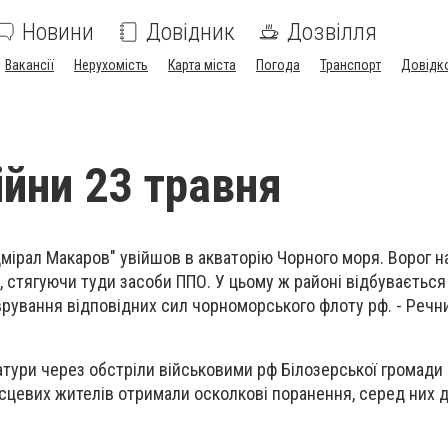
Новини
Довідник
Дозвілля
Вакансії
Нерухомість
Карта міста
Погода
Транспорт
Довідк
ійни 23 травня
Адмірал Макаров" увійшов в акваторію Чорного моря. Ворог 
й, стягуючи туди засоби ППО. У цьому ж районі відбувається
рування відповідних сил чорноморського флоту рф. - Речн
ратури через обстріли військовими рф Білозерської громад
місцевих жителів отримали осколкові поранення, серед них 