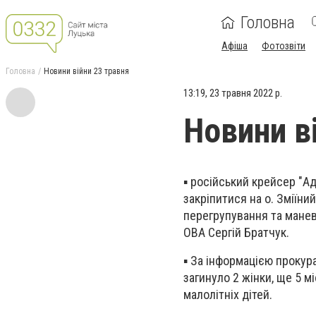
Головна
Афіша
Фотозвіти
Головна
Новини війни 23 травня
13:19, 23 травня 2022 р.
Новини в
▪️ російський крейсер "
закріпитися на о. Зміїни
перегрупування та манев
ОВА Сергій Братчук.
▪️ За інформацією проку
загинуло 2 жінки, ще 5 
малолітніх дітей.