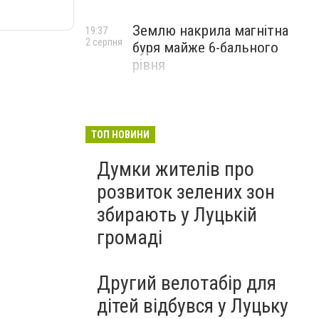
Землю накрила магнітна
19:37
2 серпня
буря майже 6-бального
рівня
ТОП НОВИНИ
Думки жителів про
розвиток зелених зон
збирають у Луцькій
громаді
Другий велотабір для
дітей відбувся у Луцьку