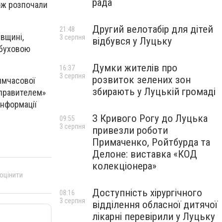
рада
кож розпочали
Другий велотабір для дітей
21:48
івщині,
3 серпня
відбувся у Луцьку
ибуховою
Думки жителів про
16:37
3 серпня
розвиток зелених зон
имчасової
збирають у Луцькій громаді
управителем»
інформації
З Кривого Рогу до Луцька
09:55
3 серпня
привезли роботи
Примаченко, Ройтбурда та
Делоне: виставка «КОД
колекціонера»
 оцінити
Доступність хірургічного
08:16
3 серпня
відділення обласної дитячої
лікарні перевірили у Луцьку