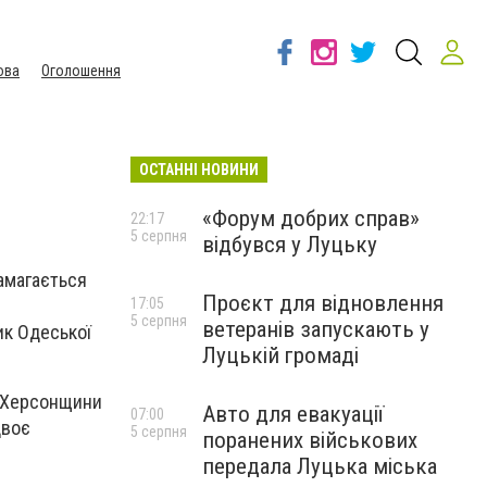
ова
Оголошення
ОСТАННІ НОВИНИ
«Форум добрих справ»
22:17
5 серпня
відбувся у Луцьку
намагається
Проєкт для відновлення
17:05
5 серпня
ветеранів запускають у
ик Одеської
Луцькій громаді
и Херсонщини
Авто для евакуації
07:00
двоє
5 серпня
поранених військових
передала Луцька міська