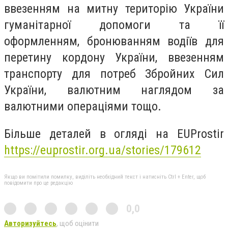
ввезенням на митну територію України
гуманітарної допомоги та її
оформленням, бронюванням водіїв для
перетину кордону України, ввезенням
транспорту для потреб Збройних Сил
України, валютним наглядом за
валютними операціями тощо.
Більше деталей в огляді на EUProstir
https://euprostir.org.ua/stories/179612
Якщо ви помітили помилку, виділіть необхідний текст і натисніть Ctrl + Enter, щоб
повідомити про це редакцію
0,0
Авторизуйтесь
, щоб оцінити