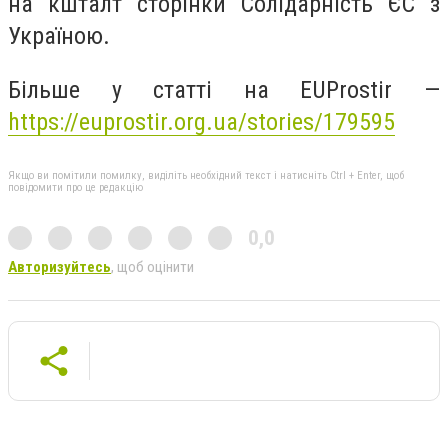
на кшталт сторінки Солідарність ЄС з
Україною.
Більше у статті на EUProstir —
https://euprostir.org.ua/stories/179595
Якщо ви помітили помилку, виділіть необхідний текст і натисніть Ctrl + Enter, щоб
повідомити про це редакцію
0,0
Авторизуйтесь
, щоб оцінити