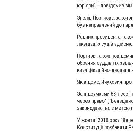
кар'єри", - повідомив він.
Зі слів Портнова, законо
був направлений до пар
Радник президента тако
ліквідацію судів здійсню
Портнов також повідомив
обрання суддів і їх звіл
кваліфікаційно-дисциплін
Як відомо, Янукович про
За підсумками 88-ї сесії
через право" ("Венеціанс
законодавство з метою 
У жовтні 2010 року "Вен
Конституції позбавити Ра