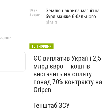
Землю накрила магнітна
19:37
2 серпня
буря майже 6-бального
рівня
 оцінити
ТОП НОВИНИ
ЄС виплатив Україні 2,5
млрд євро — коштів
вистачить на оплату
понад 70% контракту на
Gripen
Генштаб ЗСУ