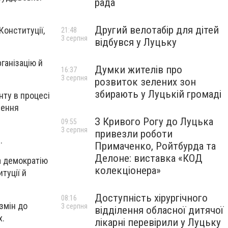
рада
Другий велотабір для дітей
Конституції,
21:48
3 серпня
відбувся у Луцьку
ганізацію й
Думки жителів про
16:37
3 серпня
розвиток зелених зон
збирають у Луцькій громаді
нту в процесі
шення
З Кривого Рогу до Луцька
09:55
3 серпня
привезли роботи
.
Примаченко, Ройтбурда та
Делоне: виставка «КОД
За демократію
колекціонера»
туції й
Доступність хірургічного
08:16
змін до
3 серпня
відділення обласної дитячої
х.
лікарні перевірили у Луцьку