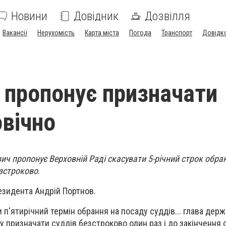
Новини
Довідник
Дозвілля
Вакансії
Нерухомість
Карта міста
Погода
Транспорт
Довідк
 пропонує призначати
овічно
ич пропонує Верховній Раді скасувати 5-річний строк обра
езстроково
.
езидента Андрій Портнов.
 п'ятирічний термін обрання на посаду суддів... глава дер
 призначати суддів безстроково один раз і до закінчення 