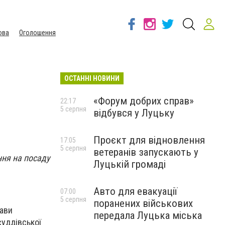
ова
Оголошення
ОСТАННІ НОВИНИ
«Форум добрих справ»
22:17
5 серпня
відбувся у Луцьку
Проєкт для відновлення
17:05
5 серпня
ветеранів запускають у
ння на посаду
Луцькій громаді
Авто для евакуації
07:00
5 серпня
поранених військових
жави
передала Луцька міська
суддівської