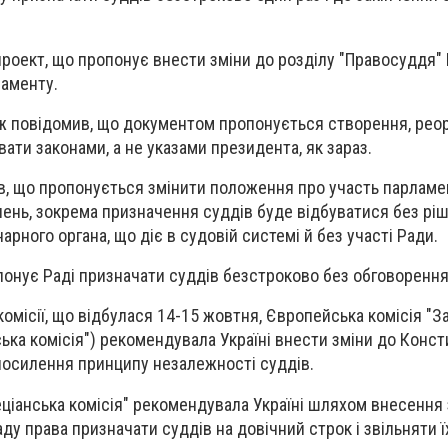
проект, що пропонує внести зміни до розділу "Правосуддя" 
ламенту.
ж повідомив, що документом пропонується створення, реор
вати законами, а не указами президента, як зараз.
, що пропонується змінити положення про участь парламе
ьнень, зокрема призначення суддів буде відбуватися без рі
арного органа, що діє в судовій системі й без участі Ради.
понує Раді призначати суддів безстроково без обговорення
 комісії, що відбулася 14-15 жовтня, Європейська комісія "
ька комісія") рекомендувала Україні внести зміни до Консти
посилення принципу незалежності суддів.
еціанська комісія" рекомендувала Україні шляхом внесення 
ду права призначати суддів на довічний строк і звільняти ї