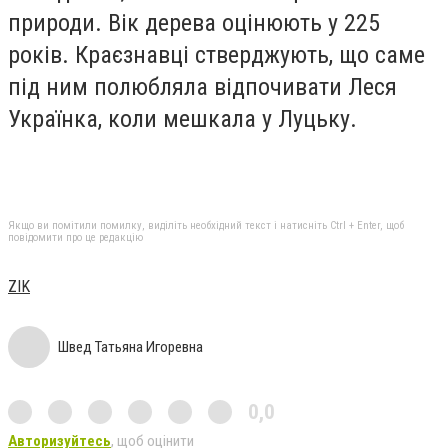
природи. Вік дерева оцінюють у 225
років. Краєзнавці стверджують, що саме
під ним полюбляла відпочивати Леся
Українка, коли мешкала у Луцьку.
Якщо ви помітили помилку, виділіть необхідний текст і натисніть Ctrl + Enter, щоб
повідомити про це редакцію
ZIK
Швед Татьяна Игоревна
0,0
Авторизуйтесь
, щоб оцінити