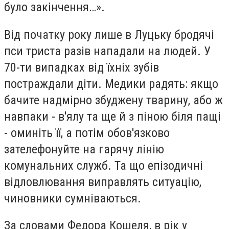
було закінчення…».
Від початку року лише в Луцьку бродячі
пси триста разів нападали на людей. У
70-ти випадках від їхніх зубів
постраждали діти. Медики радять: якщо
бачите надмірно збуджену тварину, або ж
навпаки - в'ялу та ще й з піною біля пащі
- оминіть її, а потім обов'язково
зателефонуйте на гарячу лінію
комунальних служб. Та що епізодичні
відловлювання виправлять ситуацію,
чиновники сумніваються.
За словами Федора Кошеля, в рік у