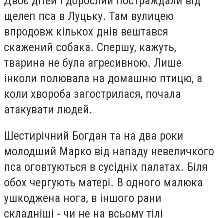
Двоє дітей і дорослий постраждали від
щелеп пса в Луцьку. Там вулицею
впродовж кількох днів вештався
скажений собака. Спершу, кажуть,
тварина не була агресивною. Лише
інколи полювала на домашню птицю, а
коли хвороба загострилася, почала
атакувати людей.
Шестирічний Богдан та на два роки
молодший Марко від нападу невеличкого
пса оговтуються в сусідніх палатах. Біля
обох чергують матері. В одного малюка
ушкоджена нога, в іншого рани
складніші - чи не на всьому тілі