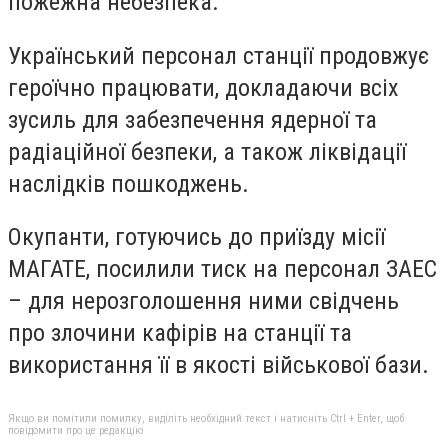
пожежна небезпека.
Український персонал станції продовжує
героїчно працювати, докладаючи всіх
зусиль для забезпечення ядерної та
радіаційної безпеки, а також ліквідації
наслідків пошкоджень.
Окупанти, готуючись до приїзду місії
МАГАТЕ, посилили тиск на персонал ЗАЕС
– для нерозголошення ними свідчень
про злочини кафірів на станції та
використання її в якості військової бази.
Якщо ви помітили помилку, виділіть необхідний текст і натисніть Ctrl + Enter, щоб
повідомити про це редакцію