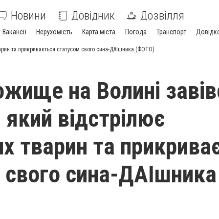
Новини
Довідник
Дозвілля
Вакансії
Нерухомість
Карта міста
Погода
Транспорт
Довідк
варин та прикривається статусом свого сина-ДАІшника (ФОТО)
Рожище на Волині завів
 який відстрілює
их тварин та прикрива
 свого сина-ДАІшника