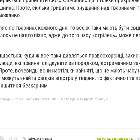
бирається припиняти своїх злочинних дій і тільки прикрива
шника. Проте, скільки триватиме знущання над тваринами та
еможливо.
ляє по тваринах кожного дня, то все ж таки мають бути свід
алось не надто пізно, адже до того часу «стрілець» може п
шається, куди ж все-таки дивляться правоохоронці, захис
 люди, які повинні слідкувати за порядком, дотриманням з
роте, вочевидь, вони настільки зайняті, що не мають часу н
 можуть знайти свідків відстрілу тварин, то фактично і за 
лишитися безкарним.
бхідний текст і натисніть Ctrl + Enter, щоб повідомити про це редакцію
0,0
Оцініть першим
Авторизируйтесь
, ч