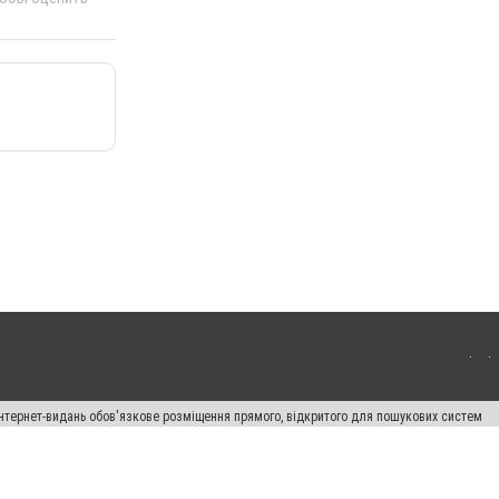
 інтернет-видань обов'язкове розміщення прямого, відкритого для пошукових систем
лама" публікуються на правах реклами.