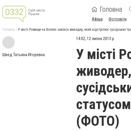
Головна
Афіша
Фотозвіти
Головна
У місті Рожище на Волині завівся живодер, який відстрілює сусідських т
14:02, 12 липня 2013 р.
У місті 
Швед Татьяна Игоревна
живодер,
сусідськ
статусом
(ФОТО)