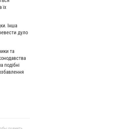
ється
 їх
ки. Інша
еревести дуло
ники та
аконодавства
а подібні
позбавлення
тобы оценить