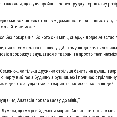
 встановили, що куля пройшла через грудну порожнину роз
дноразово чоловік стріляв у домашніх тварин інших сусідів
то знайти не може.
ся без покарання, бо його син міліціонер», - додає Анастасія
ки, син зловмисника працює у ДАІ, тому люди бояться з ним
ловік продовжує знушатися з тварин та просто таки насміх
Семенюк, як тільки дружина стрільця бачить на вулиці твар
ою чергу вибігає з будинку з рушницею і починає стрілянину
к відверто знущається з тварин та насміхається з людей, 
щання, Анатасія подала заяву до міліції.
. Думала, що ми розійдемося мирно. Але чоловік почав мені
наші міліціонери спрацюють, але стріляє він кожен день», -