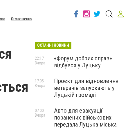
ова
Оголошення
ОСТАННІ НОВИНИ
ся
«Форум добрих справ»
22:17
Вчора
відбувся у Луцьку
Проєкт для відновлення
ється
17:05
Вчора
ветеранів запускають у
Луцькій громаді
Авто для евакуації
07:00
Вчора
поранених військових
передала Луцька міська