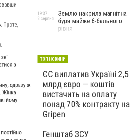
ірвавши
Землю накрила магнітна
19:37
2 серпня
буря майже 6-бального
. Проте,
рівня
.
 зв’
ТОП НОВИНИ
атися з
ЄС виплатив Україні 2,5
млрд євро — коштів
ину, одразу ж
. Жінка
вистачить на оплату
які йому
понад 70% контракту на
Gripen
 постійно
Генштаб ЗСУ
 каже жінка.