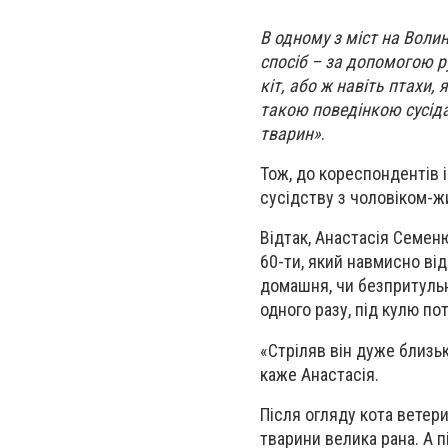
В одному з міст на Воли
спосіб – за допомогою ру
кіт, або ж навіть птахи,
такою поведінкою сусіда
тварин»
.
Тож, до кореспондентів 
сусідству з чоловіком-
Відтак, Анастасія Семеню
60-ти, який навмисно від
домашня, чи безпритульн
одного разу, під кулю потр
«Стріляв він дуже близько
каже Анастасія.
Після огляду кота ветер
тварини велика рана. А 