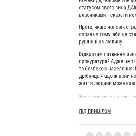
Вочевидь, чоловік і не з
статусом свого сина ДАІ
власниками - сказати н
Проте, якщо чоловік стрі
справа у тому, аби це ст
рушниці на людину.
Відкритим питанням зали
прокуратура? Адже це ті
та безпекою населення. П
дрібниці. Якщо ж вони не
життя людини можна за
Якщо ви помітили помилку, виділіть нео
ПІД ПРИЦІЛОМ