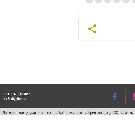
З питань реклами:
rek@citysites.ua
Допускається цитування матеріалів без отримання попередньої згоди 0332.ua за умо
гіперпосилання на цитовані статті не нижче другого абзацу в тексті або в якості д
Матеріали з плашками "Новини компаній", "Промо", "Партнерський матеріал", "Партнер