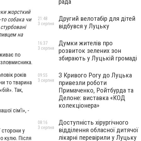
рада
таки жорсткий
Другий велотабір для дітей
-то собака чи
21:48
3 серпня
відбувся у Луцьку
 стурбовані
сливцем на
Думки жителів про
16:37
3 серпня
розвиток зелених зон
оживає по
збирають у Луцькій громаді
 зловмисника.
З Кривого Рогу до Луцька
ловік років
09:55
3 серпня
привезли роботи
 чи то тварина
Примаченко, Ройтбурда та
бій». Так,
Делоне: виставка «КОД
колекціонера»
шої сім’ї», -
Доступність хірургічного
08:16
3 серпня
відділення обласної дитячої
ї сторони у
лікарні перевірили у Луцьку
о кулю. Після