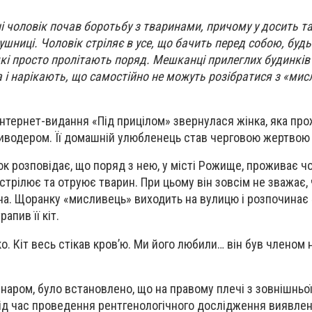
ні чоловік почав боротьбу з тваринами, причому у досить 
шниці. Чоловік стріляє в усе, що бачить перед собою, будь
 які просто пролітають поряд. Мешканці прилеглих будинків
 і нарікають, що самостійно не можуть розібратися з «ми
інтернет-видання «Під прицілом» звернулася жінка, яка пр
живодером. Її домашній улюбленець став черговою жертвою
к розповідає, що поряд з нею, у місті Рожище, проживає чо
стрілює та отруює тварин. При цьому він зовсім не зважає,
а. Щоранку «мисливець» виходить на вулицю і розпочинає «
апив її кіт.
. Кіт весь стікав кров’ю. Ми його любили… він був членом на
инаром, було встановлено, що на правому плечі з зовнішньо
під час проведення рентгенологічного дослідження виявлен