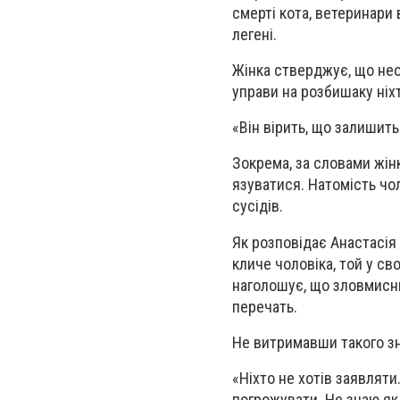
смерті кота, ветеринари
легені.
Жінка стверджує, що нео
управи на розбишаку ніх
«Він вірить, що залишить
Зокрема, за словами жін
язуватися. Натомість чо
сусідів.
Як розповідає Анастасія 
кличе чоловіка, той у св
наголошує, що зловмисни
перечать.
Не витримавши такого зну
«Ніхто не хотів заявляти
погрожувати. Не знаю як 