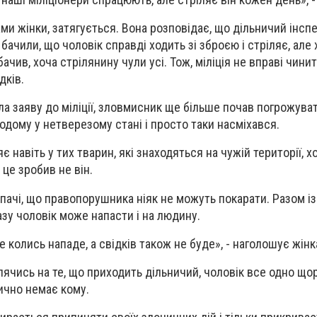
ами жінки, затягується. Вона розповідає, що дільничий інсп
кі бачили, що чоловік справді ходить зі зброєю і стріляє, але
бачив, хоча стрілянину чули усі. Тож, міліція не вправі чинити
дків.
ала заяву до міліції, зловмисник ще більше почав погрожуват
додому у нетверезому стані і просто таки насміхався.
є навіть у тих тварин, які знаходяться на чужій території, х
це зробив не він.
пачі, що правопорушника ніяк не можуть покарати. Разом із
азу чоловік може напасти і на людину.
е колись нападе, а свідків також не буде», - наголошує жінк
лячись на те, що приходить дільничий, чоловік все одно щор
тично немає кому.