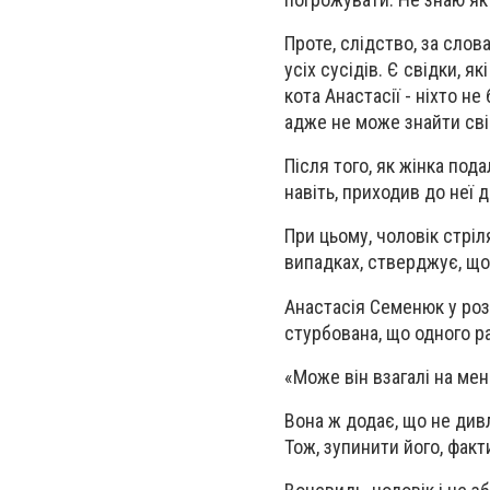
Проте, слідство, за слов
усіх сусідів. Є свідки, я
кота Анастасії - ніхто не 
адже не може знайти сві
Після того, як жінка под
навіть, приходив до неї 
При цьому, чоловік стріля
випадках, стверджує, що 
Анастасія Семенюк у роз
стурбована, що одного р
«Може він взагалі на мен
Вона ж додає, що не див
Тож, зупинити його, фак