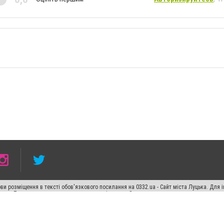
ви розміщення в тексті обов'язкового посилання на 0332.ua - Сайт міста Луцька. Для
жерела. Порушення виняткових прав переслідується Законом.
ський спецпроєкт", "Політичні новини", "Пресреліз", "PR", "Офіційно", "Політична рек