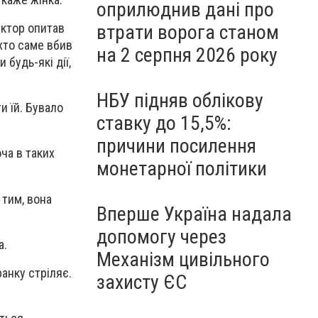
оприлюднив дані про
втрати ворога станом
ектор опитав
 хто саме вбив
на 2 серпня 2026 року
 будь-які дії,
НБУ підняв облікову
и їй. Бувало
ставку до 15,5%:
причини посилення
оча в таких
монетарної політики
 тим, вона
Вперше Україна надала
допомогу через
а.
Механізм цивільного
анку стріляє.
захисту ЄС