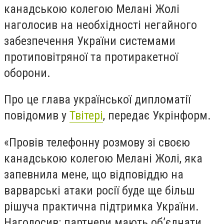
канадською колегою Мелані Жолі
наголосив на необхідності негайного
забезпечення України системами
протиповітряної та протиракетної
оборони.
Про це глава української дипломатії
повідомив у
Твітері
, передає Укрінформ.
«Провів телефонну розмову зі своєю
канадською колегою Мелані Жолі, яка
запевнила мене, що відповіддю на
варварські атаки росії буде ще більш
рішуча практична підтримка України.
Наголосив: партнери мають об’єднати