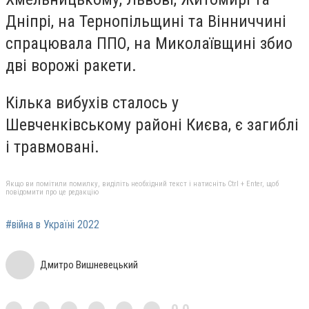
Дніпрі, на Тернопільщині та Вінниччині
спрацювала ППО, на Миколаївщині збио
дві ворожі ракети.
Кілька вибухів сталось у
Шевченківському районі Києва, є загиблі
і травмовані.
Якщо ви помітили помилку, виділіть необхідний текст і натисніть Ctrl + Enter, щоб
повідомити про це редакцію
#війна в Україні 2022
Дмитро Вишневецький