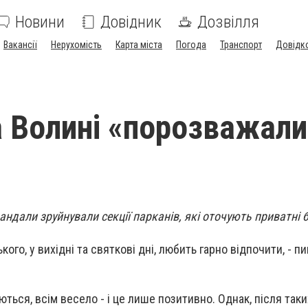
Новини
Довідник
Дозвілля
Вакансії
Нерухомість
Карта міста
Погода
Транспорт
Довідк
на Волині «порозважал
ндали зруйнували секції парканів, які оточують приватні 
о, у вихідні та святкові дні, любить гарно відпочити, - пи
ться, всім весело - і це лише позитивно. Однак, після таких