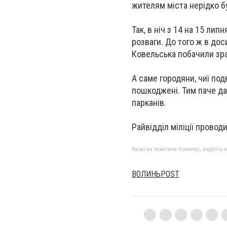
жителям міста нерідко б
Так, в ніч з 14 на 15 ли
розваги. До того ж в дос
Ковельська побачили зр
А саме городяни, чиї под
пошкоджені. Тим паче дан
парканів.
Райвідділ міліції прово
Якщо ви помітили помилку, виділіть нео
ВОЛИНЬPOST