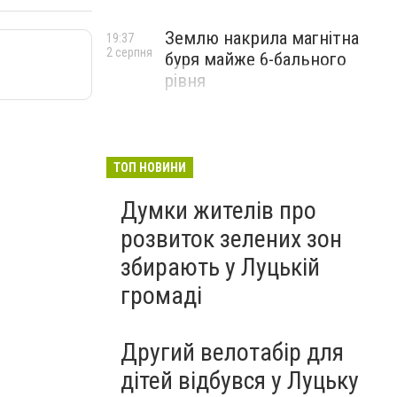
Землю накрила магнітна
19:37
2 серпня
буря майже 6-бального
рівня
ТОП НОВИНИ
Думки жителів про
розвиток зелених зон
збирають у Луцькій
громаді
Другий велотабір для
дітей відбувся у Луцьку