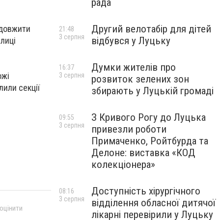
рада
Другий велотабір для дітей
одовжити
21:48
3 серпня
відбувся у Луцьку
улиці
Думки жителів про
16:37
ожі
3 серпня
розвиток зелених зон
лили секції
збирають у Луцькій громаді
З Кривого Рогу до Луцька
09:55
3 серпня
привезли роботи
Примаченко, Ройтбурда та
Делоне: виставка «КОД
колекціонера»
Доступність хірургічного
08:16
3 серпня
відділення обласної дитячої
 оцінити
лікарні перевірили у Луцьку