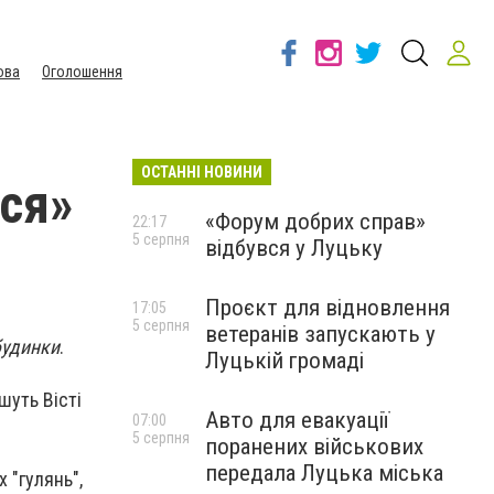
ова
Оголошення
ОСТАННІ НОВИНИ
ися»
«Форум добрих справ»
22:17
5 серпня
відбувся у Луцьку
Проєкт для відновлення
17:05
5 серпня
ветеранів запускають у
будинки
.
Луцькій громаді
шуть Вісті
Авто для евакуації
07:00
5 серпня
поранених військових
передала Луцька міська
 "гулянь",