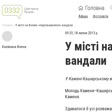
Головна
Афіша
Фотозвіти
Головна
У місті на Волині «порозважалися» вандали
09:33, 18 липня 2013 р.
У місті 
Калякина Алена
вандали
У Камені-Каширському ва
Молодь Каменя–Каширськог
Каменя.
Здавалося б усі розважаю