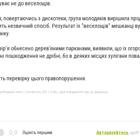
уває не до веселощів.
пня, повертаючись з дискотеки, група молодиків вирішила пр
ить незвичний спосіб. Результат їх "веселощів" мешканці в
анку.
вір'я обнесено дерев’яними парканами, виявили, що їх огор
і пошкодження не дрібні, бо в деяких місцях хулігани пова
дить перевірку цього правопорушення.
бхідний текст і натисніть Ctrl + Enter, щоб повідомити про це редакцію
0,0
Оцініть першим
Авторизуйтесь
, щоб