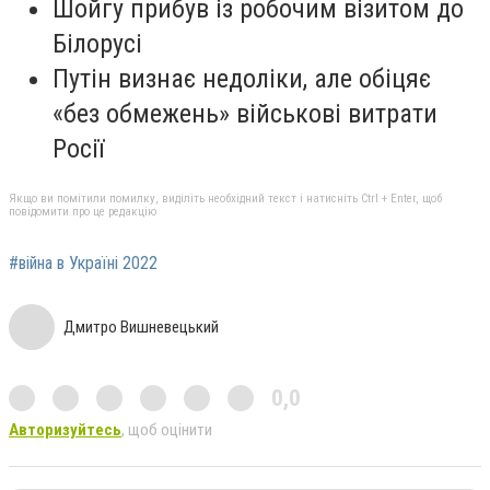
Шойгу прибув із робочим візитом до
Білорусі
Путін визнає недоліки, але обіцяє
«без обмежень» військові витрати
Росії
Якщо ви помітили помилку, виділіть необхідний текст і натисніть Ctrl + Enter, щоб
повідомити про це редакцію
#війна в Україні 2022
Дмитро Вишневецький
0,0
Авторизуйтесь
, щоб оцінити