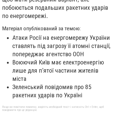
побоюється подальших ракетних ударів
по енергомережі.
Матеріал опублікований за темою:
Атаки Росії на енергомережу України
ставлять під загрозу її атомні станції,
попереджає агентство ООН
Воюючий Київ має електроенергію
лише для п’ятої частини жителів
міста
Зеленський повідомив про 85
ракетних ударів по Україні
Якщо ви помітили помилку, виділіть необхідний текст і натисніть Ctrl + Enter, щоб
повідомити про це редакцію