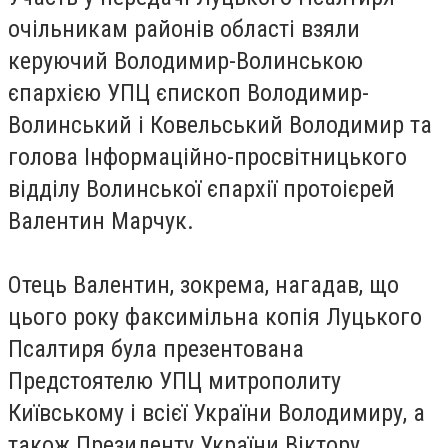
очільникам районів області взяли
керуючий Володимир-Волинською
єпархією УПЦ єпископ Володимир-
Волинський і Ковельський Володимир та
голова Інформаційно-просвітницького
відділу Волинської єпархії протоієрей
Валентин Марчук.
Отець Валентин, зокрема, нагадав, що
цього року факсимільна копія Луцького
Псалтиря була презентована
Предстоятелю УПЦ митрополиту
Київському і всієї України Володимиру, а
також Президенту України Віктору