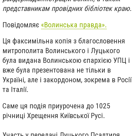
представникам провідних бібліотек краю
.
Повідомляє
«Волинська правда».
Ця факсимільна копія з благословення
митрополита Волинського і Луцького
була видана Волинською єпархією УПЦ і
вже була презентована не тільки в
Україні, але і закордоном, зокрема в Росії
та Італії.
Саме ця подія приурочена до 1025
річниці Хрещення Київської Русі.
Участь у передачі Луцького Псалтиря