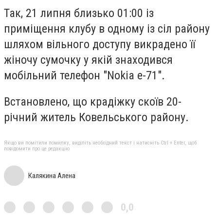
Так, 21 липня близько 01:00 із
приміщення клубу в одному із сіл району
шляхом вільного доступу викрадено її
жіночу сумочку у якій знаходився
мобільний телефон "Nokia е-71".
Встановлено, що крадіжку скоїв 20-
річний житель Ковельського району.
Якщо ви помітили помилку, виділіть необхідний текст і натисніть Ctrl + Enter, щоб
повідомити про це редакцію
Калякина Алена
0,0