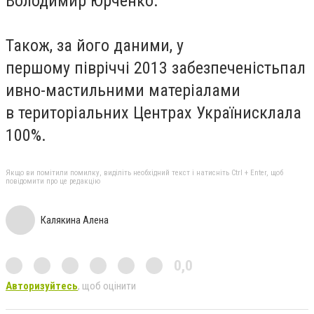
Володимир Юрченко.
Також, за його даними, у
першому півріччі 2013 забезпеченістьпал
ивно-мастильними матеріалами
в територіальних Центрах Українисклала
100%.
Якщо ви помітили помилку, виділіть необхідний текст і натисніть Ctrl + Enter, щоб
повідомити про це редакцію
Калякина Алена
0,0
Авторизуйтесь
, щоб оцінити