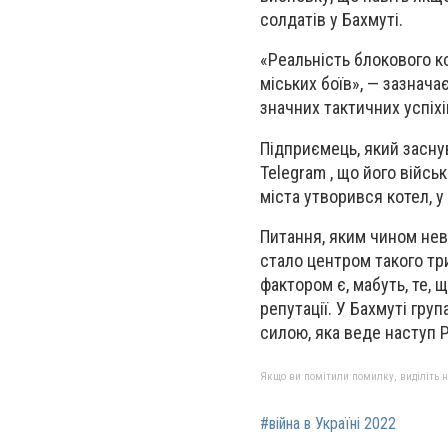
солдатів у Бахмуті.
«Реальність блокового 
міських боїв», — зазнача
значних тактичних успіхі
Підприємець, який засну
Telegram , що його війсь
міста утворився котел, у
Питання, яким чином нев
стало центром такого тр
фактором є, мабуть, те, 
репутації. У Бахмуті гру
силою, яка веде наступ Р
Якщо ви помітили помилку, виділіть нео
#війна в Україні 2022