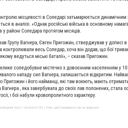
контролю місцевості в Соледарі затьмарюється динамічним
ється в аналізі. «Однак російські війська в основному нама
в у районі Соледара протягом місяців.
вав Групу Вагнера, Євген Пригожин, стверджував у дописі 
ка контролювали весь Соледар, хоча він додав, що бої трива
 якому ведуться міські баталії», – сказав Пригожин.
елике соледобувне містечко з довоєнним населенням у 10 
ивалого нападу сил Вагнера, залишається відкритим. Найв
що Пригожин і його найманці, які там воюють, мають отримат
па Вагнера , яка завербувала до своїх лав полонених, стала 
осії, і бої набули кровопролитного характеру.
бхідний текст і натисніть Ctrl + Enter, щоб повідомити про це редакцію