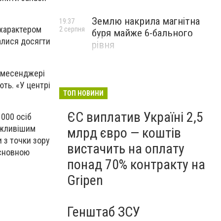
Землю накрила магнітна
19:37
 характером
2 серпня
буря майже 6-бального
галися досягти
рівня
в месенджері
ють. «У центрі
ТОП НОВИНИ
ЄС виплатив Україні 2,5
000 осіб
ажливішим
млрд євро — коштів
и з точки зору
вистачить на оплату
основною
понад 70% контракту на
Gripen
Генштаб ЗСУ