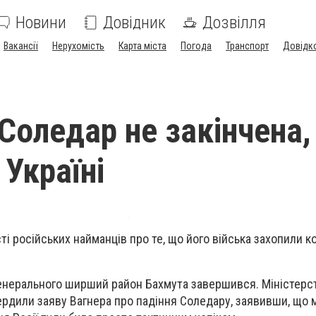
Новини
Довідник
Дозвілля
Вакансії
Нерухомість
Карта міста
Погода
Транспорт
Довідк
 Соледар не закінчена,
 Україні
ті російських найманців про те, що його війська захопили к
енерального ширший район Бахмута завершився. Міністерс
вердили заяву Вагнера про падіння Соледару, заявивши, що 