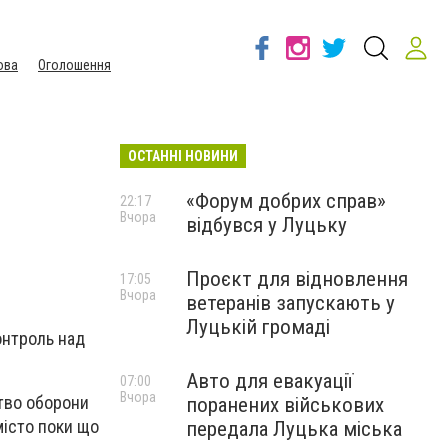
ова
Оголошення
ОСТАННІ НОВИНИ
«Форум добрих справ»
22:17
Вчора
відбувся у Луцьку
Проєкт для відновлення
17:05
Вчора
ветеранів запускають у
Луцькій громаді
онтроль над
Авто для евакуації
07:00
Вчора
тво оборони
поранених військових
місто поки що
передала Луцька міська