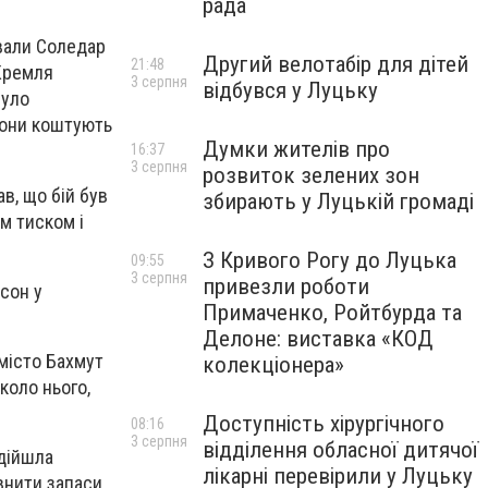
рада
ували Соледар
Другий велотабір для дітей
21:48
 Кремля
3 серпня
відбувся у Луцьку
було
 вони коштують
Думки жителів про
16:37
3 серпня
розвиток зелених зон
в, що бій був
збирають у Луцькій громаді
м тиском і
З Кривого Рогу до Луцька
09:55
3 серпня
привезли роботи
рсон у
Примаченко, Ройтбурда та
Делоне: виставка «КОД
 місто Бахмут
колекціонера»
вколо нього,
Доступність хірургічного
08:16
3 серпня
відділення обласної дитячої
 дійшла
лікарні перевірили у Луцьку
внити запаси