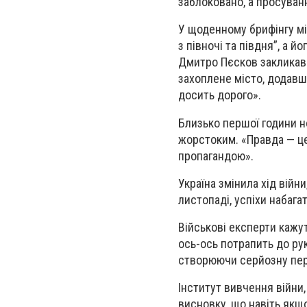
заблоковано, а просуван
У щоденному брифінгу мі
з півночі та півдня”, а 
Дмитро Пєсков закликав 
захоплене місто, додавш
досить дорого».
Близько першої години но
жорстоким. «Правда — це
пропагандою».
Україна змінила хід війн
листопаді, успіхи набагат
Військові експерти кажу
ось-ось потрапить до рук 
створюючи серйозну пер
Інститут вивчення війни,
висновку, що навіть якщ