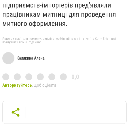
підприємств-імпортерів пред’являли
працівникам митниці для проведення
митного оформлення.
Якщо ви помітили помилку, виділіть необхідний текст і натисніть Ctrl + Enter, щоб
повідомити про це редакцію
Калякина Алена
0,0
Авторизуйтесь
, щоб оцінити