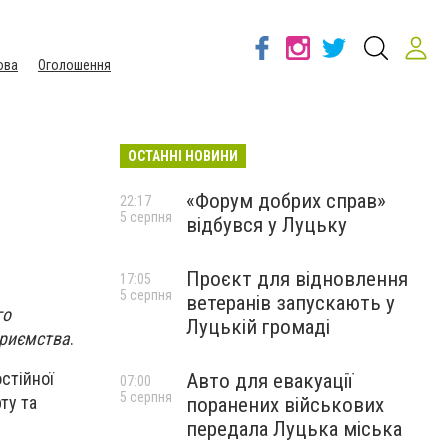
ова
Оголошення
ОСТАННІ НОВИНИ
«Форум добрих справ»
22:17
5 серпня
відбувся у Луцьку
Проєкт для відновлення
17:05
5 серпня
ветеранів запускають у
го
Луцькій громаді
приємства
.
стійної
Авто для евакуації
07:00
5 серпня
ту та
поранених військових
передала Луцька міська