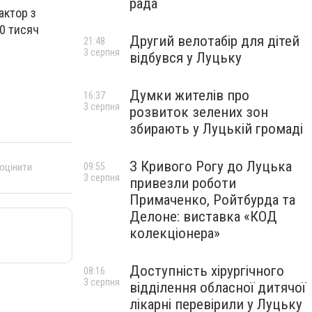
рада
актор з
50 тисяч
Другий велотабір для дітей
21:48
3 серпня
відбувся у Луцьку
Думки жителів про
16:37
3 серпня
розвиток зелених зон
збирають у Луцькій громаді
З Кривого Рогу до Луцька
09:55
 оцінити
3 серпня
привезли роботи
Примаченко, Ройтбурда та
Делоне: виставка «КОД
колекціонера»
Доступність хірургічного
08:16
3 серпня
відділення обласної дитячої
лікарні перевірили у Луцьку