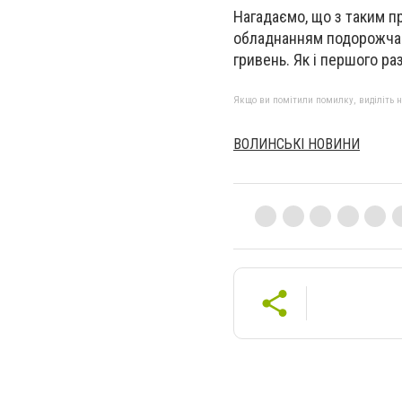
Нагадаємо, що з таким пр
обладнанням подорожчав н
гривень. Як і першого ра
Якщо ви помітили помилку, виділіть нео
ВОЛИНСЬКІ НОВИНИ