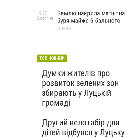
Землю накрила магнітна
19:37
2 серпня
буря майже 6-бального
рівня
ТОП НОВИНИ
Думки жителів про
розвиток зелених зон
збирають у Луцькій
громаді
Другий велотабір для
дітей відбувся у Луцьку