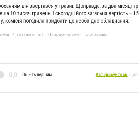
оханням він звертався у травні. Щоправда, за два місяці тр
а 10 тисяч гривень. І сьогодні його загальна вартість – 1
зу, комісія погодила придбати це необхідне обладнання.
бхідний текст і натисніть Ctrl + Enter, щоб повідомити про це редакцію
0,0
Оцініть першим
Авторизуйтесь
, щоб