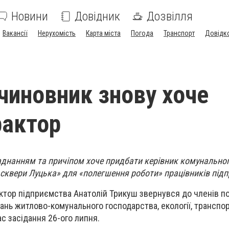
Новини
Довідник
Дозвілля
Вакансії
Нерухомість
Карта міста
Погода
Транспорт
Довідк
чиновник знову хоче
рактор
ладнанням та причіпом хоче придбати керівник комунально
 сквери Луцька» для «полегшення роботи» працівників під
ктор підприємства Анатолій Трикуш звернувся до членів по
итань житлово-комунального господарства, екології, транспор
с засідання 26-ого липня.