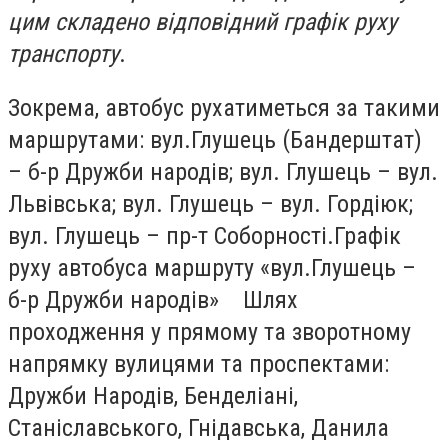
цим складено відповідний графік руху
транспорту
.
Зокрема, автобус рухатиметься за такими
маршрутами: вул.Глушець (Бандерштат)
– б-р Дружби народів; вул. Глушець – вул.
Львівська; вул. Глушець – вул. Гордіюк;
вул. Глушець – пр-т Соборності.Графік
руху автобуса маршруту «вул.Глушець –
б-р Дружби народів» Шлях
проходження у прямому та зворотному
напрямку вулицями та проспектами:
Дружби Народів, Бенделіані,
Станіславського, Гнідавська, Данила