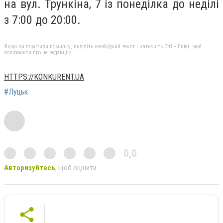
на вул. Трункіна, 7 із понеділка до неділі
з 7:00 до 20:00.
Якщо ви помітили помилку, виділіть необхідний текст і натисніть Ctrl + Enter, щоб
повідомити про це редакцію
HTTPS://KONKURENT.UA
#Луцьк
0,0
Авторизуйтесь
, щоб оцінити