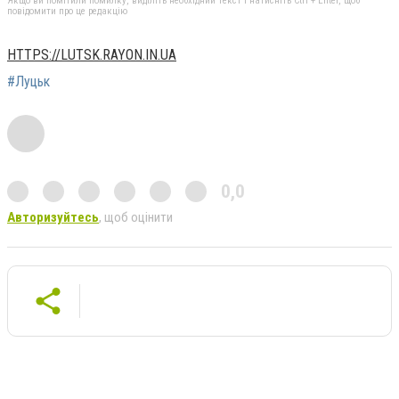
Якщо ви помітили помилку, виділіть необхідний текст і натисніть Ctrl + Enter, щоб
повідомити про це редакцію
HTTPS://LUTSK.RAYON.IN.UA
#Луцьк
0,0
Авторизуйтесь
, щоб оцінити