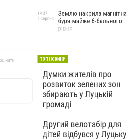
Землю накрила магнітна
19:37
2 серпня
буря майже 6-бального
рівня
ТОП НОВИНИ
 оцінити
Думки жителів про
розвиток зелених зон
збирають у Луцькій
громаді
Другий велотабір для
дітей відбувся у Луцьку