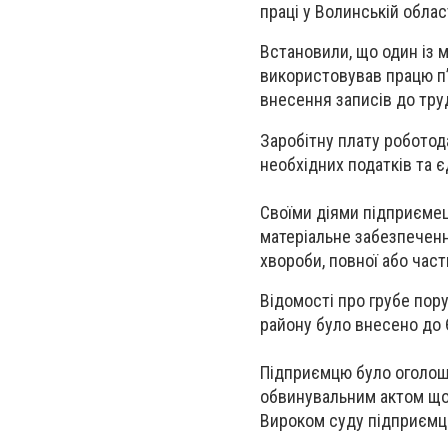
праці у Волинській обла
Встановили, що один із м
використовував працю п’
внесення записів до тру
Заробітну плату роботод
необхідних податків та є
Своїми діями підприємец
матеріальне забезпеченн
хвороби, повної або част
Відомості про грубе по
району було внесено до 
Підприємцю було оголош
обвинувальним актом щод
Вироком суду підприємцю