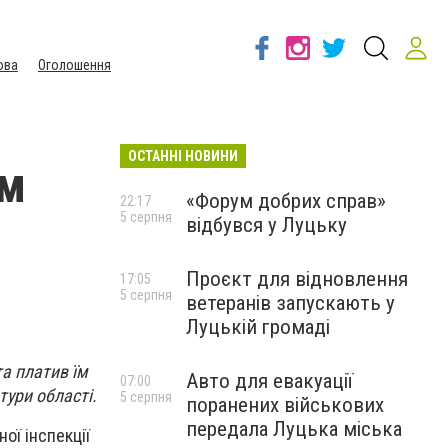
ова
Оголошення
ОСТАННІ НОВИНИ
ом
«Форум добрих справ»
22:17
5 серпня
відбувся у Луцьку
Проєкт для відновлення
17:05
5 серпня
ветеранів запускають у
Луцькій громаді
а платив їм
Авто для евакуації
07:00
тури області.
5 серпня
поранених військових
передала Луцька міська
ої інспекції