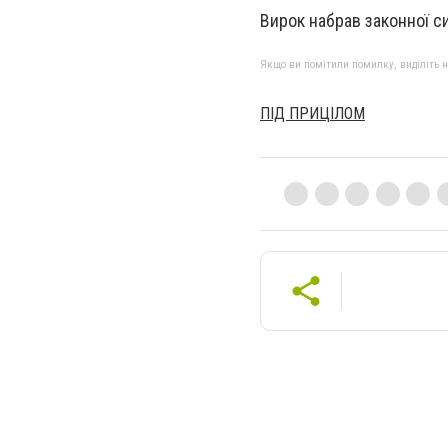
Вирок набрав законної си
Якщо ви помітили помилку, виділіть нео
ПІД ПРИЦІЛОМ