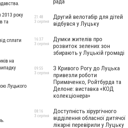
рада
одавства.
я 2013 року
Другий велотабір для дітей
21:48
в та
3 серпня
відбувся у Луцьку
Думки жителів про
16:37
від сплати
3 серпня
розвиток зелених зон
збирають у Луцькій громаді
иків на
 випадку
З Кривого Рогу до Луцька
09:55
3 серпня
привезли роботи
Примаченко, Ройтбурда та
рою Луцького
Делоне: виставка «КОД
колекціонера»
Доступність хірургічного
08:16
3 серпня
відділення обласної дитячої
ь.
лікарні перевірили у Луцьку