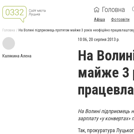
Головна
Афіша
Фотозвіти
Головна
На Волині підприємець протягом майже 3 років неофіційно працевлашто
10:06, 20 серпня 2013 р.
На Волин
Калякина Алена
майже 3 
працевл
На Волині підприємець н
зарплату «у конвертах» п
Так, прокуратура Луцьког