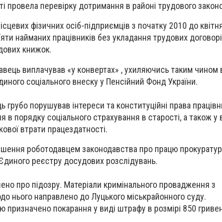
сті провела перевірку дотримання в районі трудового закон
ісцевих фізичних осіб-підприємців з початку 2010 до квітн
яти найманих працівників без укладання трудових договорі
дових книжок.
авець виплачував «у конвертах» , ухиляючись таким чином 
диного соціального внеску у Пенсійний Фонд України.
ь грубо порушував інтереси та конституційні права працівн
я в порядку соціального страхування в старості, а також у
кової втрати працездатності.
рушення роботодавцем законодавства про працю прокурату
Єдиного реєстру досудових розслідувань.
ено про підозру. Матеріали кримінального провадження з
о нього направлено до Луцького міськрайонного суду.
 призначено покарання у виді штрафу в розмірі 850 гривен