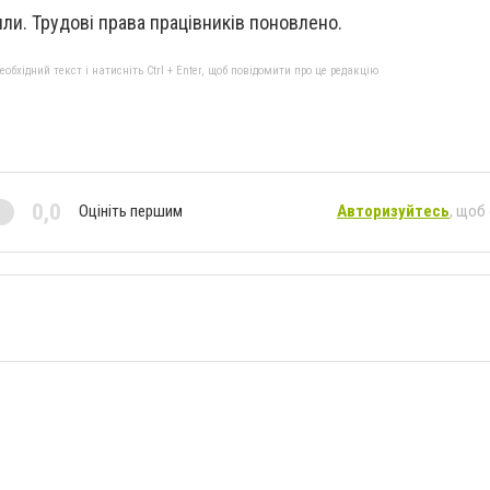
ли. Трудові права працівників поновлено.
бхідний текст і натисніть Ctrl + Enter, щоб повідомити про це редакцію
0,0
Оцініть першим
Авторизуйтесь
, щоб