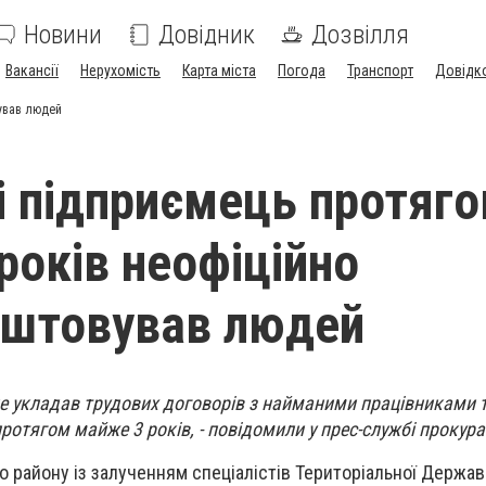
Новини
Довідник
Дозвілля
Вакансії
Нерухомість
Карта міста
Погода
Транспорт
Довідк
вував людей
і підприємець протяг
років неофіційно
аштовував людей
е укладав трудових договорів з найманими працівниками т
ротягом майже 3 років, - повідомили у прес-службі прокура
о району із залученням спеціалістів Територіальної Державн