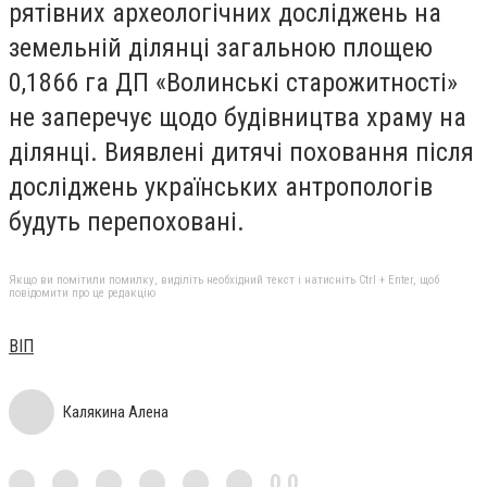
рятівних археологічних досліджень на
земельній ділянці загальною площею
0,1866 га ДП «Волинські старожитності»
не заперечує щодо будівництва храму на
ділянці. Виявлені дитячі поховання після
досліджень українських антропологів
будуть перепоховані.
Якщо ви помітили помилку, виділіть необхідний текст і натисніть Ctrl + Enter, щоб
повідомити про це редакцію
ВІП
Калякина Алена
0,0