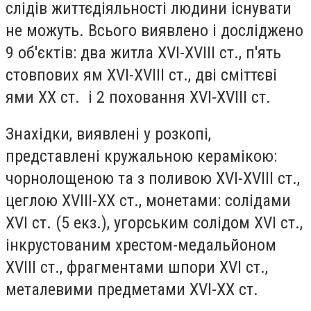
слідів життєдіяльності людини існувати
не можуть. Всього виявлено і досліджено
9 об'єктів: два житла XVI-XVIII ст., п'ять
стовпових ям XVI-XVIII ст., дві сміттєві
ями ХХ ст. і 2 поховання XVI-XVIII ст.
Знахідки, виявлені у розкопі,
представлені кружальною керамікою:
чорнолощеною та з поливою XVI-XVIII ст.,
цеглою XVIII-ХХ ст., монетами: солідами
XVI ст. (5 екз.), угорським солідом XVI ст.,
інкрустованим хрестом-медальйоном
XVIII ст., фрагментами шпори XVI ст.,
металевими предметами XVI-ХХ ст.