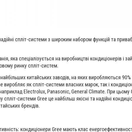
надійні спліт-системи з широким набором функцій та прив
анія, яка спеціалізується на виробництві кондиціонерів і за
товому ринку спліт-систем.
 найбільших китайських заводів, на яких виробляються 90% 
ee виробляє як спліт-системи власних марок, так і кондиці
наприклад Electrolux, Panasonic, General Climate. При цьому 
у спліт-системи Gree це найбільш якісні та надійні кондиц
итайських брендів.
ивність: кондиціонери Gree мають клас енергоефективност