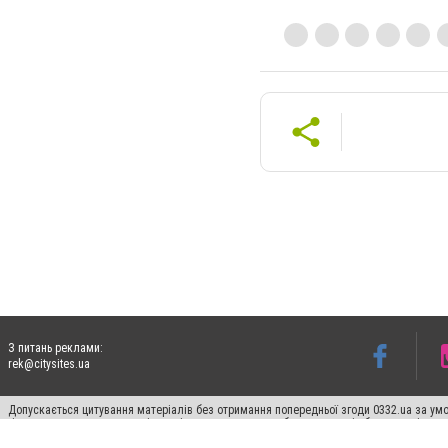
З питань реклами:
rek@citysites.ua
Допускається цитування матеріалів без отримання попередньої згоди 0332.ua за умо
гіперпосилання на цитовані статті не нижче другого абзацу в тексті або в якості д