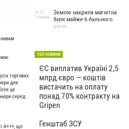
Землю накрила магнітна
19:37
2 серпня
буря майже 6-бального
рівня
абливим
ТОП НОВИНИ
ймає
ЄС виплатив Україні 2,5
усіх торгових
млрд євро — коштів
онери для
вистачить на оплату
Gree це
понад 70% контракту на
іонери серед
Gripen
Генштаб ЗСУ
і A+++, що