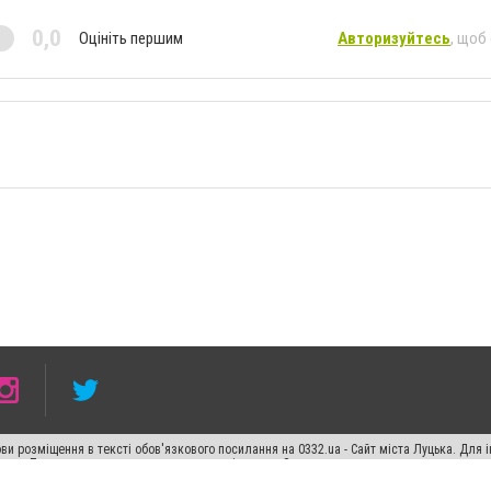
0,0
Оцініть першим
Авторизуйтесь
, щоб
ви розміщення в тексті обов'язкового посилання на 0332.ua - Сайт міста Луцька. Для
жерела. Порушення виняткових прав переслідується Законом.