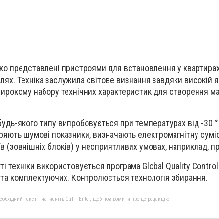
о представлені пристроями для встановлення у квартирах,
лях. Техніка заслужила світове визнання завдяки високій я
широкому набору технічних характеристик для створення м
удь-якого типу випробовується при температурах від -30 ° 
іряють шумові показники, визначають електромагнітну суміс
 (зовнішніх блоків) у несприятливих умовах, наприклад, пр
і техніки використовується програма Global Quality Contro
 та комплектуючих. Контролюється технологія збирання.
бхідний текст і натисніть Ctrl + Enter, щоб повідомити про це редакцію