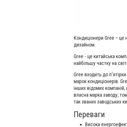
Кондиціонери Gree – це 
дизайном.
Gree - це китайська комп
найбільшу частку на сві
Gree входить до п'ятірки
марок кондиціонерів. Gr
інших відомих компаній, 
власна марка заводу, том
так званих заводських к
Переваги
Висока енергоефект