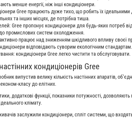
ають менше енергії, ніж інші кондиціонери.
ціонери Gree працюють дуже тихо, що робить їх ідеальними
льнях та інших місцях, де потрібна тиша.
лей: Gree пропонує кондиціонери для будь-яких потреб ві
до промислових систем охолодження.
e активно працює над зниженням шкідливого впливу своєї пр
 кондиціонери відповідають суворим екологічним стандартам.
вання: кондиціонери Gree легко чистити та обслуговувати.
астінних кондиціонерів Gree
обник випустив велику кількість настінних апаратів, об'єдна
 економ-класу до елітних.
стики, додаткові функції, показники потужності, дозволяють 
ідеального клімату.
ивачів заслужили кондиціонери, спліт системи, що входят