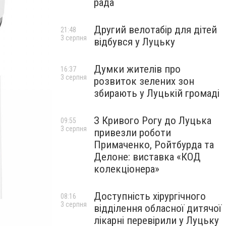
рада
Другий велотабір для дітей
21:48
3 серпня
відбувся у Луцьку
Думки жителів про
16:37
3 серпня
розвиток зелених зон
збирають у Луцькій громаді
З Кривого Рогу до Луцька
09:55
3 серпня
привезли роботи
Примаченко, Ройтбурда та
Делоне: виставка «КОД
колекціонера»
Доступність хірургічного
08:16
3 серпня
відділення обласної дитячої
лікарні перевірили у Луцьку