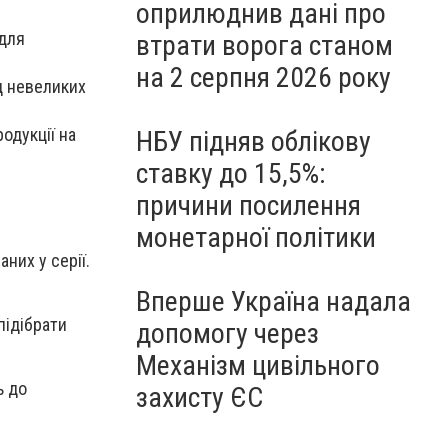
оприлюднив дані про
 для
втрати ворога станом
на 2 серпня 2026 року
д невеликих
одукції на
НБУ підняв облікову
ставку до 15,5%:
причини посилення
монетарної політики
них у серії.
Вперше Україна надала
підібрати
допомогу через
Механізм цивільного
ь до
захисту ЄС