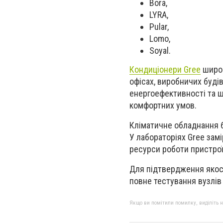
Bora,
LYRA,
Pular,
Lomo,
Soyal.
Кондиціонери Gree
широк
офісах, виробничих будів
енергоефективності та 
комфортних умов.
Кліматичне обладнання б
У лабораторіях Gree зам
ресурси роботи пристроїв
Для підтвердження якост
повне тестування вузлів
Якщо ви помітили помилку, виділіть нео