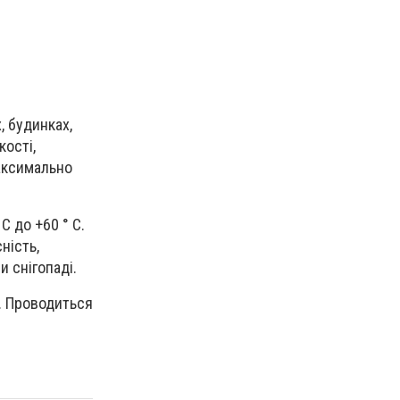
 будинках,
кості,
аксимально
С до +60 ° С.
ність,
и снігопаді.
l. Проводиться