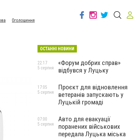
ова
Оголошення
ОСТАННІ НОВИНИ
«Форум добрих справ»
22:17
5 серпня
відбувся у Луцьку
Проєкт для відновлення
17:05
5 серпня
ветеранів запускають у
Луцькій громаді
Авто для евакуації
07:00
5 серпня
поранених військових
передала Луцька міська