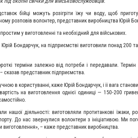
к під окопні свічки для військовослужбовців.
ставок бійці можуть розігріти їжу чи воду, щоб пригот
льному розповів волонтер, представник виробництва Юрій Бо
 простим у виготовленні та необхідний для військових.
р Юрій Бондарчук, на підприємстві виготовили понад 200 т
ороткі терміни залежно від потреби і передавали. Термін
 – сказав представник підприємства.
учною в користуванні, каже Юрій Бондарчук, і її вага станови
 вартість на виготовлення однієї одиниці — 150-200 гриве
самостійно.
али нашої діяльності: виготовляли протитанкові їжаки, р
порту. До нас звернулися волонтери з ініціативою. Ми пог
али виготовлення», – каже представник виробництва.