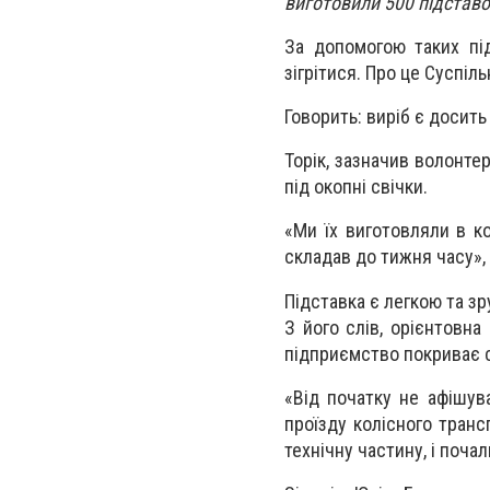
виготовили 500 підставо
За допомогою таких під
зігрітися. Про це Суспі
Говорить: виріб є досить
Торік, зазначив волонте
під окопні свічки.
«Ми їх виготовляли в к
складав до тижня часу»,
Підставка є легкою та зр
З його слів, орієнтовна
підприємство покриває 
«Від початку не афішув
проїзду колісного транс
технічну частину, і поч