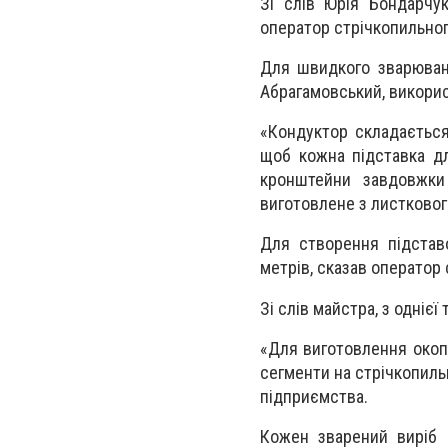
Зі слів Юрія Бондарчук
оператор стрічкопильног
Для швидкого зварюванн
Абрагамовський, викорис
«Кондуктор складається
щоб кожна підставка дл
кронштейни завдовжки 
виготовлене з листковог
Для створення підстав
метрів, сказав оператор
Зі слів майстра, з одніє
«Для виготовлення окопн
сегменти на стрічкопиль
підприємства.
Кожен зварений виріб 