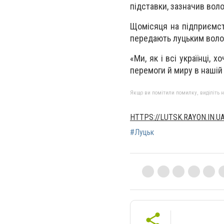
підставки, зазначив вол
Щомісяця на підприємст
передають луцьким воло
«Ми, як і всі українці,
перемоги й миру в нашій 
Якщо ви помітили помилку, виділіть нео
HTTPS://LUTSK.RAYON.IN.U
#Луцьк