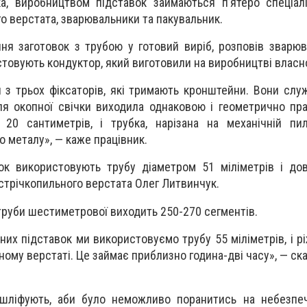
а, виробництвом підставок займаються п’ятеро спеціалі
о верстата, зварювальники та пакувальник.
я заготовок з трубою у готовий виріб, розповів зварю
товують кондуктор, який виготовили на виробництві власн
 з трьох фіксаторів, які тримають кронштейни. Вони служ
я окопної свічки виходила однаковою і геометрично пр
20 сантиметрів, і трубка, нарізана на механічній пи
о металу», — каже працівник.
ок використовують трубу діаметром 51 міліметрів і до
 стрічкопильного верстата Олег Литвинчук.
ї труби шестиметрової виходить 250-270 сегментів.
их підставок ми використовуємо трубу 55 міліметрів, і рі
ному верстаті. Це займає приблизно година-дві часу», — ск
шліфують, аби було неможливо поранитись на небезпеч