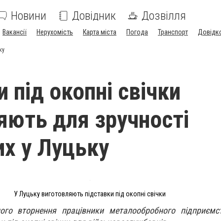
Новини
Довідник
Дозвілля
Вакансії
Нерухомість
Карта міста
Погода
Транспорт
Довідк
ку
 під окопні свічки
яють для зручності
их у Луцьку
У Луцьку виготовляють підставки під окопні свічки
ого вторнення працівники металообробного підприємс