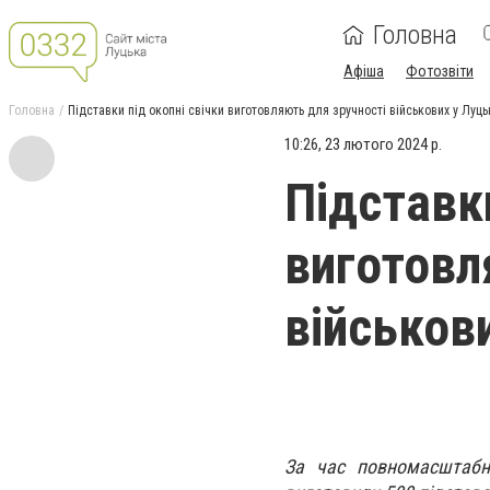
Головна
Афіша
Фотозвіти
Головна
Підставки під окопні свічки виготовляють для зручності військових у Луць
10:26, 23 лютого 2024 р.
Підставки
виготовл
військов
За час повномасштабн