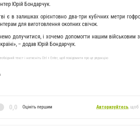
онтер Юрій Бондарчук.
ві є в залишках орієнтовно два-три кубічних метри гофро
нтерам для виготовлення окопних свічок.
 хочемо долучитися, і хочемо допомогти нашим військовим 
країні», – додав Юрій Бондарчук.
бхідний текст і натисніть Ctrl + Enter, щоб повідомити про це редакцію
A
0,0
Оцініть першим
Авторизуйтесь
, щоб