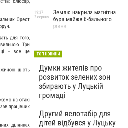
стів: слюсар,
Землю накрила магнітна
19:37
2 серпня
буря майже 6-бального
вальник Орест
рівня
оруч.
ать для того,
авильною. Три
лці – все це
ТОП НОВИНИ
Думки жителів про
вжиною шість
розвиток зелених зон
збирають у Луцькій
громаді
жемо на отакі
азав працівник
Другий велотабір для
дітей відбувся у Луцьку
них ділянках