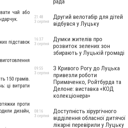
рада
увати чай або
Другий велотабір для дітей
21:48
ндарчук.
3 серпня
відбувся у Луцьку
Думки жителів про
16:37
аких підставок
3 серпня
розвиток зелених зон
збирають у Луцькій громаді
 виготовлення
З Кривого Рогу до Луцька
09:55
3 серпня
привезли роботи
ть 150 грамів.
Примаченко, Ройтбурда та
нь: ці витрати
Делоне: виставка «КОД
колекціонера»
озтяжки проти
одили дизайн,
Доступність хірургічного
08:16
3 серпня
відділення обласної дитячої
лікарні перевірили у Луцьку