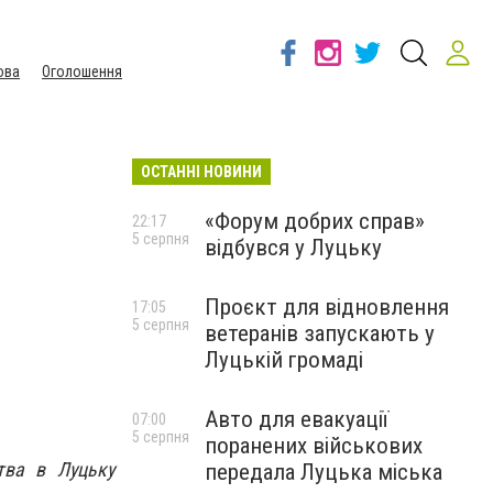
ова
Оголошення
ОСТАННІ НОВИНИ
«Форум добрих справ»
22:17
5 серпня
відбувся у Луцьку
Проєкт для відновлення
17:05
5 серпня
ветеранів запускають у
Луцькій громаді
Авто для евакуації
07:00
5 серпня
поранених військових
тва в Луцьку
передала Луцька міська