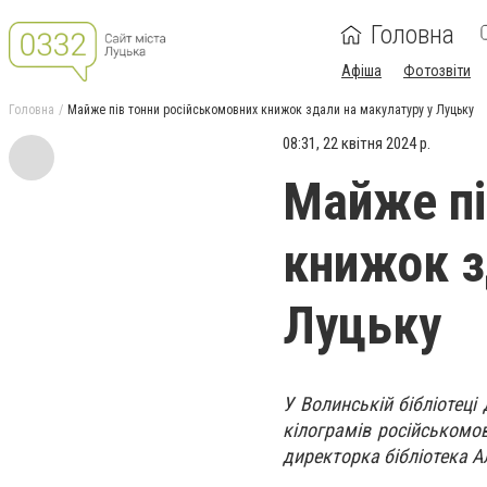
Головна
Афіша
Фотозвіти
Головна
Майже пів тонни російськомовних книжок здали на макулатуру у Луцьку
08:31, 22 квітня 2024 р.
Майже пі
книжок з
Луцьку
У Волинській бібліотеці
кілограмів російськомов
директорка бібліотека А