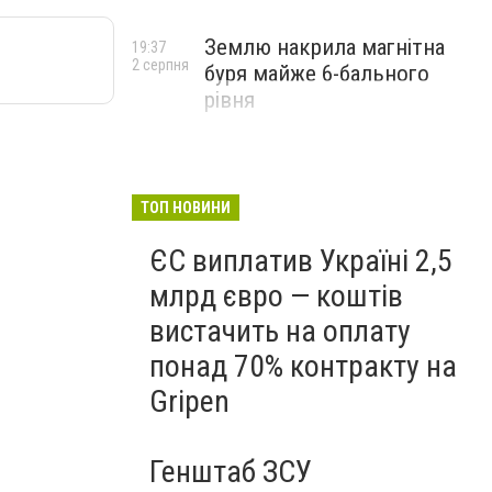
Землю накрила магнітна
19:37
2 серпня
буря майже 6-бального
рівня
ТОП НОВИНИ
ЄС виплатив Україні 2,5
млрд євро — коштів
вистачить на оплату
понад 70% контракту на
Gripen
Генштаб ЗСУ