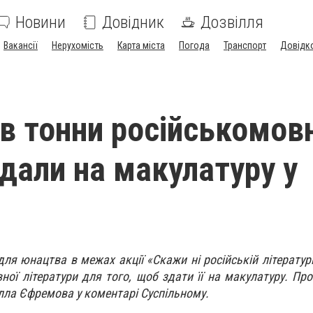
Новини
Довідник
Дозвілля
Вакансії
Нерухомість
Карта міста
Погода
Транспорт
Довідк
в тонни російськомов
дали на макулатуру у
 для юнацтва в межах акції «Скажи ні російській літератур
ної літератури для того, щоб здати її на макулатуру. Про
лла Єфремова у коментарі Суспільному.