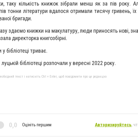
ки, таку кількість книжок зібрали менш як за пів року. 
пів тонни літератури вдалося отримали тисячу гривень, їх
ваної бригади.
разу здаємо книжки на макулатуру, люди приносять нові, зн
зала директорка книгозбірні.
 у бібліотеці триває.
 луцькій бібліотеці розпочали у вересні 2022 року.
бхідний текст і натисніть Ctrl + Enter, щоб повідомити про це редакцію
0,0
Оцініть першим
Авторизируйтесь
, ч