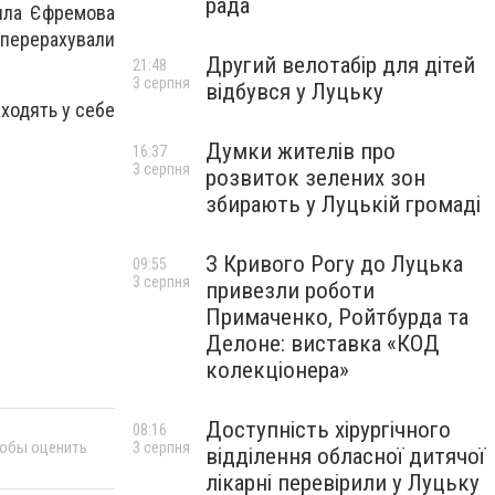
рада
Алла Єфремова
 перерахували
Другий велотабір для дітей
21:48
3 серпня
відбувся у Луцьку
аходять у себе
Думки жителів про
16:37
3 серпня
розвиток зелених зон
збирають у Луцькій громаді
З Кривого Рогу до Луцька
09:55
3 серпня
привезли роботи
Примаченко, Ройтбурда та
Делоне: виставка «КОД
колекціонера»
Доступність хірургічного
08:16
тобы оценить
3 серпня
відділення обласної дитячої
лікарні перевірили у Луцьку