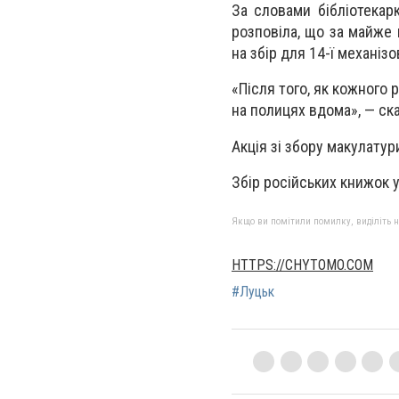
За словами бібліотекар
розповіла, що за майже 
на збір для 14-ї механізо
«Після того, як кожного 
на полицях вдома», — ска
Акція зі збору макулатури
Збір російських книжок у
Якщо ви помітили помилку, виділіть нео
HTTPS://CHYTOMO.COM
#Луцьк