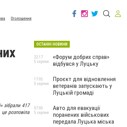
ова
Оголошення
ОСТАННІ НОВИНИ
них
«Форум добрих справ»
22:17
5 серпня
відбувся у Луцьку
Проєкт для відновлення
17:05
5 серпня
ветеранів запускають у
Луцькій громаді
і» зібрали 417
Авто для евакуації
07:00
 це розповіла
5 серпня
поранених військових
передала Луцька міська