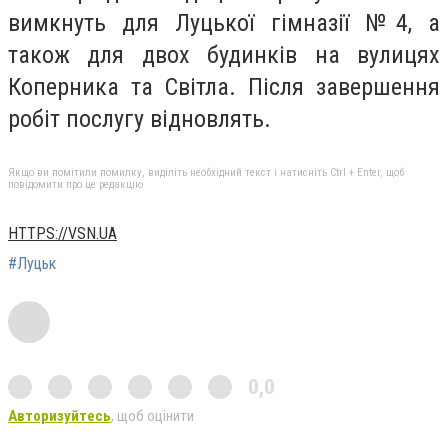
вимкнуть для Луцької гімназії №4, а
також для двох будинків на вулицях
Коперника та Світла. Після завершення
робіт послугу відновлять.
Якщо ви помітили помилку, виділіть необхідний текст і натисніть Ctrl + Enter, щоб
повідомити про це редакцію
HTTPS://VSN.UA
#Луцьк
0,0
Авторизуйтесь
, щоб оцінити