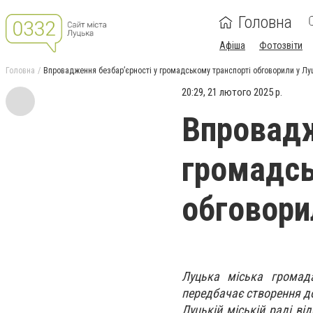
Головна
Афіша
Фотозвіти
Головна
Впровадження безбар’єрності у громадському транспорті обговорили у Лу
20:29, 21 лютого 2025 р.
Впровадж
громадсь
обговори
Луцька міська громада
передбачає створення до
Луцькій міській раді в