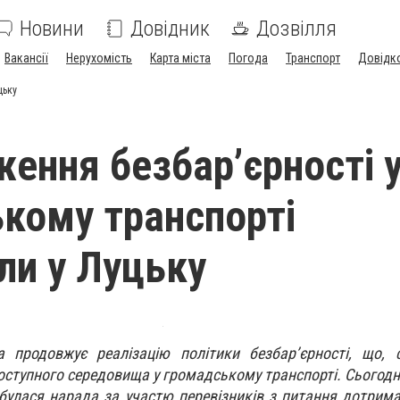
Новини
Довідник
Дозвілля
Вакансії
Нерухомість
Карта міста
Погода
Транспорт
Довідк
цьку
ення безбар’єрності 
кому транспорті
ли у Луцьку
 продовжує реалізацію політики безбар’єрності, що, с
ступного середовища у громадському транспорті. Сьогодні,
ідбулася нарада за участю перевізників з питання дотрим