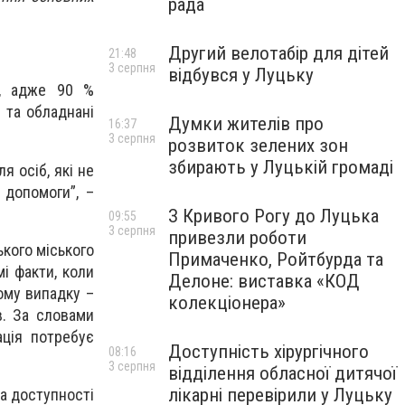
рада
Другий велотабір для дітей
21:48
3 серпня
відбувся у Луцьку
м, адже 90 %
 та обладнані
Думки жителів про
16:37
3 серпня
розвиток зелених зон
збирають у Луцькій громаді
я осіб, які не
 допомоги”, –
З Кривого Рогу до Луцька
09:55
3 серпня
привезли роботи
ького міського
Примаченко, Ройтбурда та
мі факти, коли
Делоне: виставка «КОД
ому випадку –
колекціонера»
в. За словами
ація потребує
Доступність хірургічного
08:16
3 серпня
відділення обласної дитячої
лікарні перевірили у Луцьку
ма доступності