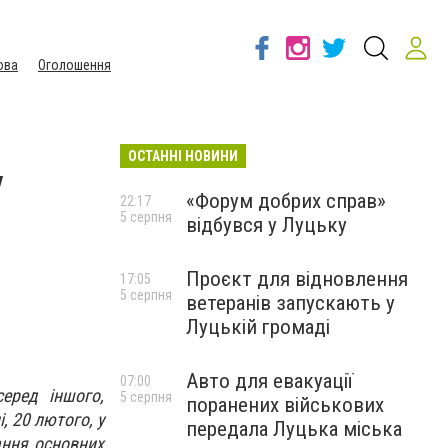
ова
Оголошення
ОСТАННІ НОВИНИ
у
«Форум добрих справ»
22:17
5 серпня
відбувся у Луцьку
Проєкт для відновлення
17:05
5 серпня
ветеранів запускають у
Луцькій громаді
Авто для евакуації
07:00
еред іншого,
5 серпня
поранених військових
 20 лютого, у
передала Луцька міська
ання основних