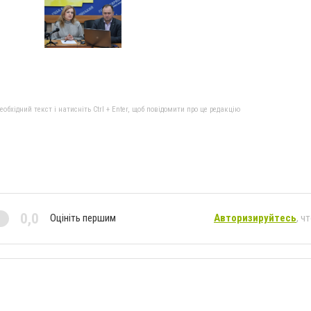
бхідний текст і натисніть Ctrl + Enter, щоб повідомити про це редакцію
0,0
Оцініть першим
Авторизируйтесь
, ч