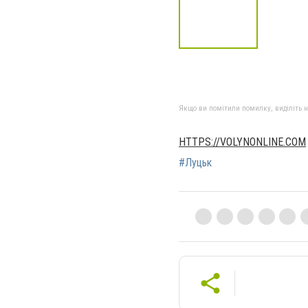
Якщо ви помітили помилку, виділіть нео
HTTPS://VOLYNONLINE.COM
#Луцьк