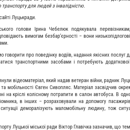
о транспорту для людей з інвалідністю.
сайті Луцькради.
ського голови Ірина Чебелюк подякувала перевізника
дповідають вимогам безбар’єрності – вони низькопідлогові
ами.
о говорити про поведінку водіїв, надання якісних послуг дл
атися транспортними засобами і потребують додаткової
нули відеоматеріал, який надав ветеран війни, радник Луц
ї та мобільності Євген Сивопляс. Матеріал засвідчив окре
ні на кріслі колісному потрапити в салон автобуса. В одн
йомника, в інших – розраховували на допомогу пасажирі
 ситуації деморалізують маломобільну людину, тож ситу
орту Луцької міської ради Віктор Главічка зазначив, що те