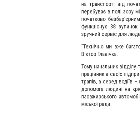
на транспорті від поча
перебуває в полі зору м
початково безбар’єрним
функціонує 38 зупинок
зручний сервіс для люде
“Технічно ми вже багат
Віктор Главічка.
Тому начальник відділу 
працівників своїх підпр
трапів, а серед водіїв –
допомога людині на крі
пасажирського автомобіл
міської ради.