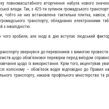
тку повномасштабного вторгнення набула нового значен
іської влади. Так, з 425-ти зупинок громадського транспор
и, тобто на них встановлена тактильна плитка, навіси, л
 громадського транспорту, обладнаних електронними та
й з інвалідністю.
о чого зробили, але іноді в дію вступає людський фактор
транспорту звернувся до перевізників з вимогою провести
иємств щодо обов’язкової перевірки перед виїздом справно
 навчання щодо їх використання. Крім того, акцентував ува
слі колісному – обов’язок водія відповідно до Правил н
ьного транспорту, наказів профільного міністерства та р