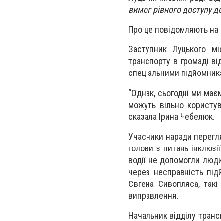
вимог рівного доступу д
Про це повідомляють на 
Заступник Луцького мі
транспорту в громаді ві
спеціальними підйомник
“Однак, сьогодні ми маєм
можуть вільно користув
сказала Ірина Чебелюк.
Учасники наради перегля
голови з питань інклюзі
водії не допомогли люди
через несправність під
Євгена Сивопляса, такі
виправлення.
Начальник відділу трансп