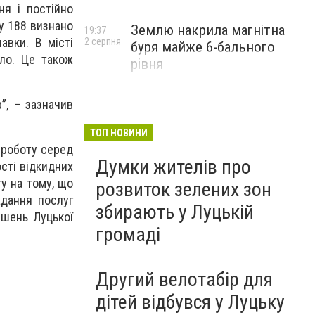
ня і постійно
ту 188 визнано
Землю накрила магнітна
19:37
авки. В місті
2 серпня
буря майже 6-бального
бло. Це також
рівня
”, – зазначив
ТОП НОВИНИ
 роботу серед
Думки жителів про
сті відкидних
гу на тому, що
розвиток зелених зон
адання послуг
збирають у Луцькій
ішень Луцької
громаді
Другий велотабір для
дітей відбувся у Луцьку