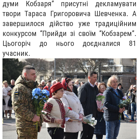
думи Кобзаря” присутні декламувати
твори Тараса Григоровича Шевченка. А
завершилося дійство уже традиційним
конкурсом “Прийди зі своїм “Кобзарем”.
Цьогоріч до нього доєдналися 81
учасник.