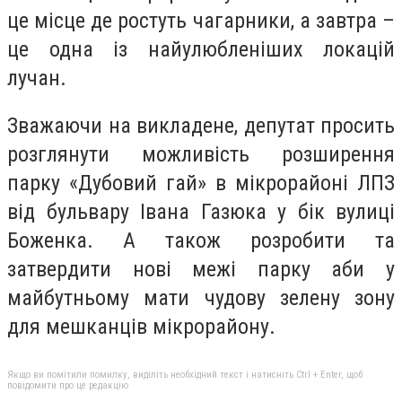
це місце де ростуть чагарники, а завтра –
це одна із найулюбленіших локацій
лучан.
Зважаючи на викладене, депутат просить
розглянути можливість розширення
парку «Дубовий гай» в мікрорайоні ЛПЗ
від бульвару Івана Газюка у бік вулиці
Боженка. А також розробити та
затвердити нові межі парку аби у
майбутньому мати чудову зелену зону
для мешканців мікрорайону.
Якщо ви помітили помилку, виділіть необхідний текст і натисніть Ctrl + Enter, щоб
повідомити про це редакцію