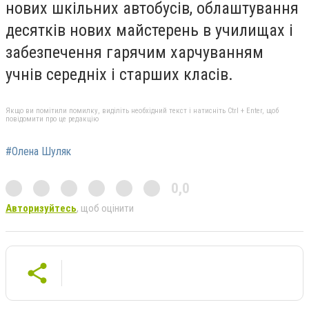
нових шкільних автобусів, облаштування
десятків нових майстерень в училищах і
забезпечення гарячим харчуванням
учнів середніх і старших класів.
Якщо ви помітили помилку, виділіть необхідний текст і натисніть Ctrl + Enter, щоб
повідомити про це редакцію
#Олена Шуляк
0,0
Авторизуйтесь
, щоб оцінити