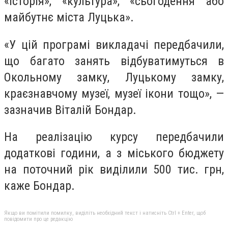
«історія», «культура», «сьогодення або
майбутнє міста Луцька».
«У цій програмі викладачі передбачили,
що багато занять відбуватимуться в
Окольному замку, Луцькому замку,
краєзнавчому музеї, музеї ікони тощо», —
зазначив Віталій Бондар.
На реалізацію курсу передбачили
додаткові години, а з міського бюджету
на поточний рік виділили 500 тис. грн,
каже Бондар.
Якщо ви помітили помилку, виділіть необхідний текст і натисніть Ctrl + Enter, щоб
повідомити про це редакцію