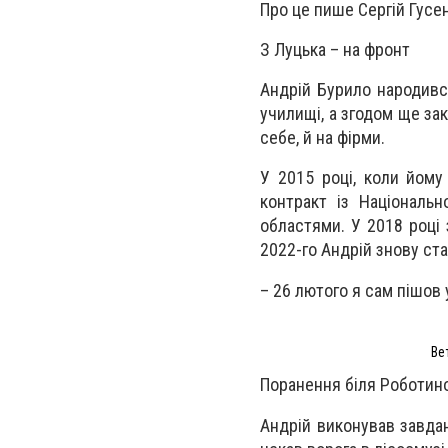
Про це пише Сергій Гусе
З Луцька – на фронт
Андрій Бурило народивс
училищі, а згодом ще зак
себе, й на фірми.
У 2015 році, коли йому 
контракт із Національ
областями. У 2018 році
2022-го Андрій знову ст
– 26 лютого я сам пішов у
Ве
Поранення біля Роботин
Андрій виконував завдан