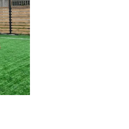
Ветеран з Луцька знайшов кохання та новий дім у с