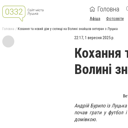
Головна
Афіша
Фотозвіти
Головна
Кохання та новий дім у селищі на Волині знайшов ветеран з Луцька
22:17, 1 вересня 2025 р.
Кохання 
Волині з
Ве
Андрій Бурило із Луцька
почав грати у футбол і
домівкою.