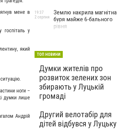
я трагедія.
тягнув мене в
Землю накрила магнітна
19:37
2 серпня
буря майже 6-бального
рівня
у госпіталь у
лентину, який
ТОП НОВИНИ
Думки жителів про
розвиток зелених зон
 ситуацію.
збирають у Луцькій
частини ноги –
громаді
кі думки лише
Другий велотабір для
агалом Андрій
дітей відбувся у Луцьку