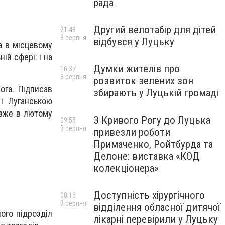
рада
Другий велотабір для дітей
21:48
3 серпня
відбувся у Луцьку
а в місцевому
ій сфері: і на
Думки жителів про
16:37
3 серпня
розвиток зелених зон
ога. Підписав
збирають у Луцькій громаді
і Луганською
 вже в лютому
З Кривого Рогу до Луцька
09:55
3 серпня
привезли роботи
Примаченко, Ройтбурда та
Делоне: виставка «КОД
колекціонера»
Доступність хірургічного
08:16
3 серпня
відділення обласної дитячої
ого підрозділ
лікарні перевірили у Луцьку