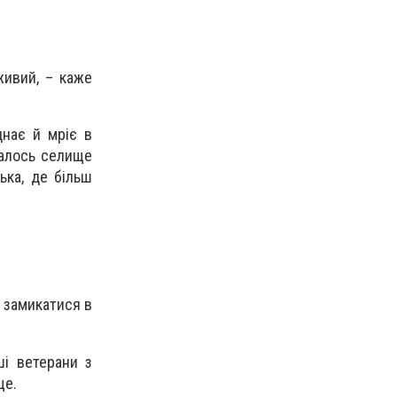
живий, – каже
днає й мріє в
балось селище
ька, де більш
 замикатися в
ші ветерани з
ще.