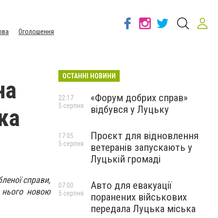
ова
Оголошення
ОСТАННІ НОВИНИ
на
«Форум добрих справ»
22:17
5 серпня
відбувся у Луцьку
ка
Проєкт для відновлення
17:05
5 серпня
ветеранів запускають у
Луцькій громаді
бленої справи,
Авто для евакуації
07:00
я нього новою
5 серпня
поранених військових
передала Луцька міська