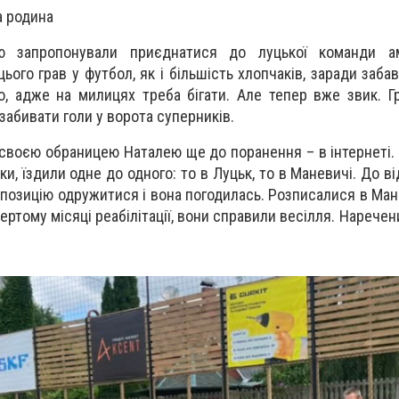
а родина
ю запропонували приєднатися до луцької команди ам
ого грав у футбол, як і більшість хлопчаків, заради забав
, адже на милицях треба бігати. Але тепер вже звик. Гр
забивати голи у ворота суперників.
своєю обраницею Наталею ще до поранення – в інтернеті. 
ки, їздили одне до одного: то в Луцьк, то в Маневичі. До 
позицію одружитися і вона погодилась. Розписалися в Ман
ертому місяці реабілітації, вони справили весілля. Наречен