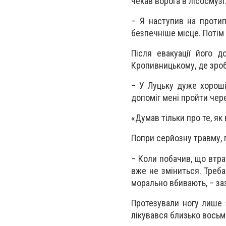
чекав ворога в лісосмузі
– Я наступив на протип
безпечніше місце. Потім
Після евакуації його д
Кропивницькому, де зроб
– У Луцьку дуже хороші
допоміг мені пройти чер
«Думав тільки про те, як
Попри серйозну травму, 
– Коли побачив, що втра
вже не зміниться. Треба
морально вбивають, – заз
Протезували ногу лише 
лікувався близько восьми