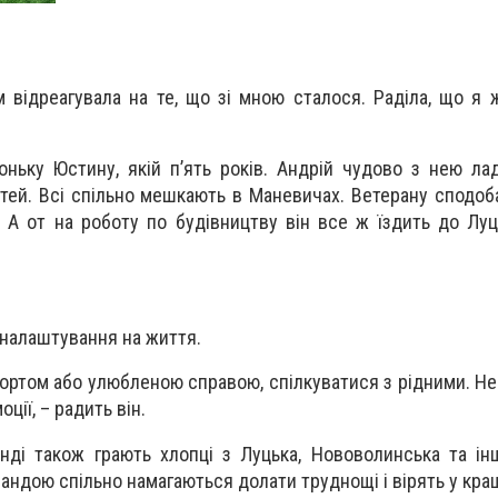
 відреагувала на те, що зі мною сталося. Раділа, що я 
ньку Юстину, якій п’ять років. Андрій чудово з нею ла
тей. Всі спільно мешкають в Маневичах. Ветерану сподо
. А от на роботу по будівництву він все ж їздить до Луц
– налаштування на життя.
ортом або улюбленою справою, спілкуватися з рідними. Не
оції, – радить він.
нді також грають хлопці з Луцька, Нововолинська та ін
андою спільно намагаються долати труднощі і вірять у кра