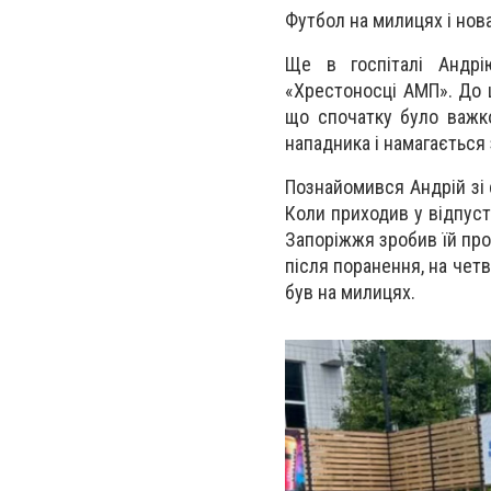
Футбол на милицях і нов
Ще в госпіталі Андрі
«Хрестоносці АМП». До ць
що спочатку було важко
нападника і намагається 
Познайомився Андрій зі 
Коли приходив у відпуст
Запоріжжя зробив їй про
після поранення, на четв
був на милицях.