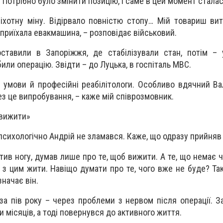
. Потрібно було змінити позицію, і саме в цей момент сталас
іхотну міну. Відірвало повністю стопу… Мій товариш ви
 приїхала евакмашина, – розповідає військовий.
оставили в Запоріжжя, де стабілізували стан, потім – 
или операцію. Звідти – до Луцька, в госпіталь МВС.
 умови й професійні реабілітологи. Особливо вдячний Ва
ез це випробування, – каже мій співрозмовник.
 вижити»
психологічно Андрій не зламався. Каже, що одразу прийняв
тив ногу, думав лише про те, щоб вижити. А те, що немає 
 з цим жити. Навіщо думати про те, чого вже не буде? Та
начає він.
за пів року – через проблеми з нервом після операції. З
 місяців, а тоді повернувся до активного життя.