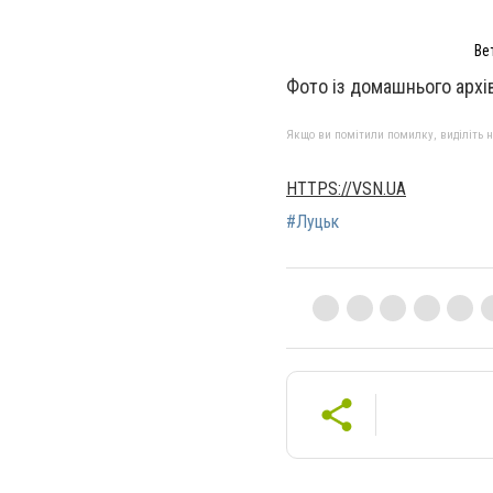
Ве
Фото із домашнього арх
Якщо ви помітили помилку, виділіть нео
HTTPS://VSN.UA
#Луцьк