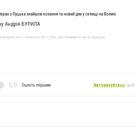
теран з Луцька знайшов кохання та новий дім у селищі на Волині
іву Андрія БУРИЛА
бхідний текст і натисніть Ctrl + Enter, щоб повідомити про це редакцію
0,0
Оцініть першим
Авторизуйтесь
, щоб