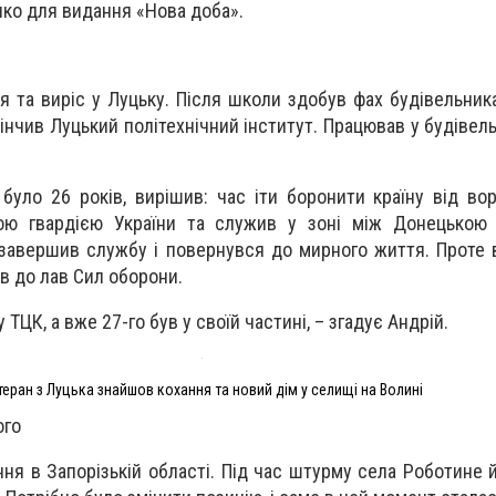
нко для видання «Нова доба».
я та виріс у Луцьку. Після школи здобув фах будівельник
інчив Луцький політехнічний інститут. Працював у будівельн
було 26 років, вирішив: час іти боронити країну від вор
ною гвардією України та служив у зоні між Донецькою 
 завершив службу і повернувся до мирного життя. Проте
ав до лав Сил оборони.
 ТЦК, а вже 27-го був у своїй частині, – згадує Андрій.
теран з Луцька знайшов кохання та новий дім у селищі на Волині
ого
ня в Запорізькій області. Під час штурму села Роботине й