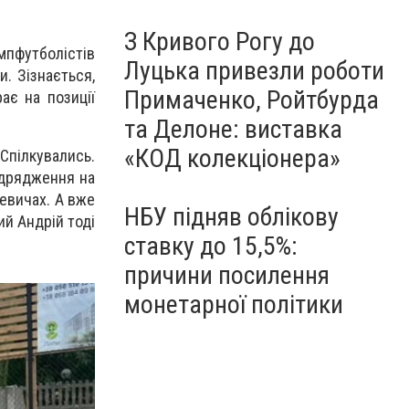
З Кривого Рогу до
пфутболістів
Луцька привезли роботи
и. Зізнається,
Примаченко, Ройтбурда
ає на позиції
та Делоне: виставка
«КОД колекціонера»
Спілкувались.
відрядження на
евичах. А вже
НБУ підняв облікову
ий Андрій тоді
ставку до 15,5%:
причини посилення
монетарної політики