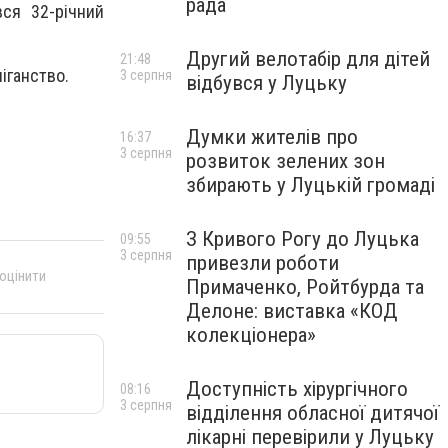
рада
ся 32-річний
Другий велотабір для дітей
21:48
іганство.
3 серпня
відбувся у Луцьку
Думки жителів про
16:37
3 серпня
розвиток зелених зон
збирають у Луцькій громаді
З Кривого Рогу до Луцька
09:55
3 серпня
привезли роботи
 оцінити
Примаченко, Ройтбурда та
Делоне: виставка «КОД
колекціонера»
Доступність хірургічного
08:16
3 серпня
відділення обласної дитячої
лікарні перевірили у Луцьку