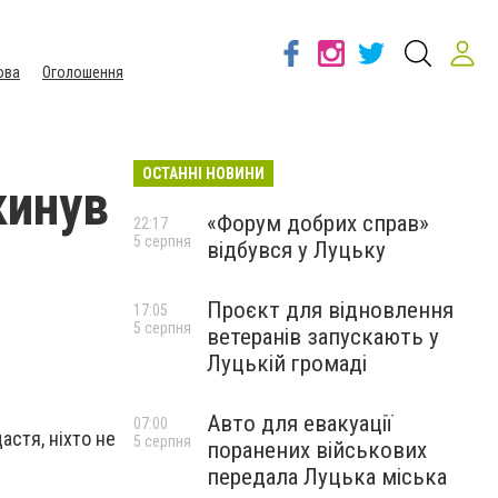
ова
Оголошення
ОСТАННІ НОВИНИ
кинув
«Форум добрих справ»
22:17
5 серпня
відбувся у Луцьку
Проєкт для відновлення
17:05
5 серпня
ветеранів запускають у
Луцькій громаді
Авто для евакуації
07:00
астя, ніхто не
5 серпня
поранених військових
передала Луцька міська