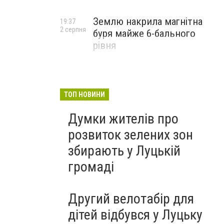
Землю накрила магнітна
19:37
2 серпня
буря майже 6-бального
рівня
ТОП НОВИНИ
Думки жителів про
розвиток зелених зон
збирають у Луцькій
громаді
Другий велотабір для
дітей відбувся у Луцьку