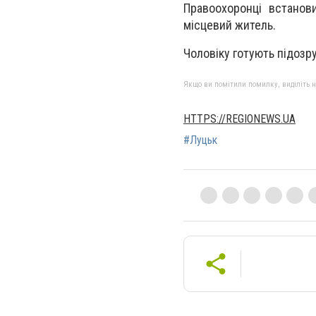
Правоохоронці встанов
місцевий житель.
Чоловіку готують підозр
Якщо ви помітили помилку, виділіть нео
HTTPS://REGIONEWS.UA
#Луцьк