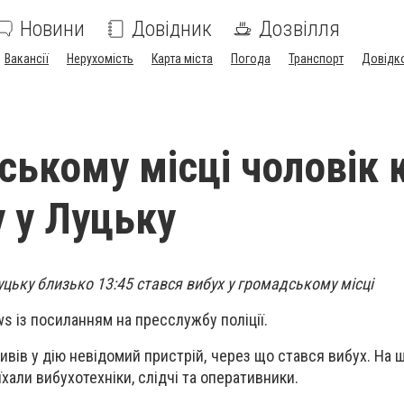
Новини
Довідник
Дозвілля
Вакансії
Нерухомість
Карта міста
Погода
Транспорт
Довідк
ському місці чоловік 
у у Луцьку
Луцьку близько 13:45 стався вибух у громадському місці
s із посиланням на пресслужбу поліції.
ивів у дію невідомий пристрій, через що стався вибух. На щ
хали вибухотехніки, слідчі та оперативники.