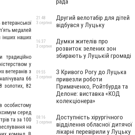
рада
Другий велотабір для дітей
21:48
 ветеранської
3 серпня
відбувся у Луцьку
 п’ять медалей
и інших наших
Думки жителів про
16:37
3 серпня
розвиток зелених зон
збирають у Луцькій громаді
ли традиційно
ністерством у
их ветеранів з
З Кривого Рогу до Луцька
09:55
3 серпня
 налічувала 66
привезли роботи
8 золотих, 82
Примаченко, Ройтбурда та
Делоне: виставка «КОД
колекціонера»
 в особистому
максимум серед
Доступність хірургічного
08:16
трів та за 100
3 серпня
відділення обласної дитячої
 веслування на
лікарні перевірили у Луцьку
них команд. В