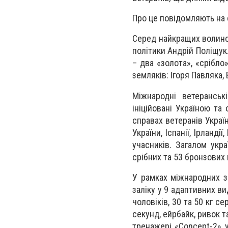
Про це повідомляють на 
Серед найкращих волинсь
політики Андрій Поліщук.
– два «золота», «срібло
земляків: Ігоря Павляка
Міжнародні ветеранськ
ініційовані Україною та
справах ветеранів Україн
України, Іспанії, Ірланд
учасників. Загалом укра
срібних та 53 бронзових 
У рамках міжнародних з
заліку у 9 адаптивних в
чоловіків, 30 та 50 кг с
секунд, ейрбайк, ривок т
тренажері «Concept-2» у