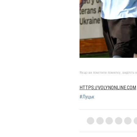
Якщо ви помітили помилку, виділіть нео
HTTPS://VOLYNONLINE.COM
#Луцьк