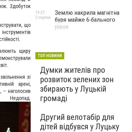
нок. Здобуток
Землю накрила магнітна
19:37
2 серпня
буря майже 6-бального
нструвати, що
рівня
 інструментів
стійкості.
овлюють щиру
ТОП НОВИНИ
емонстрували
віт.
Думки жителів про
звільнення зі
розвиток зелених зон
вній арені,
збирають у Луцькій
, – наголосив
громаді
опад.
Другий велотабір для
дітей відбувся у Луцьку