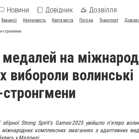
Новини
Довідник
Дозвілля
Вакансії
Нерухомість
Карта міста
Погода
Транспорт
Довідк
ни-стронгмени
 медалей на міжнарод
х вибороли волинські
-стронгмени
збірної Strong Spirit’s Games-2025 увійшло п’ятеро волин
а міжнародних комплексних змаганнях з адаптивних вид
булись у Мадриді.