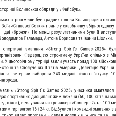
сторінці Волинської облради у «Фейсбук».
ких стронгменів був і радник голови Волиньради з питань
 Воїн «Сталевої Сотки» приніс у скарбничку збірної одразу
» і дві «бронзи». Не менш результативними були й виступ
, Володимира Паламара, Антона Борисова та Іванни Шольки.
і спортивні змагання «Strong Spirit’s Games-2025» бу
 організовані Федерацією стронгмену України спільно з Мі
и. У цьогорічному турнірі взяли участь понад 100 військов
ії, Естонії та Сполучених Штатів Америки. Делегація України
їнські ветерани вибороли 243 медалі різного ґатунку: 10
нагороди.
магань «Strong Spirit`s Games 2025» учасники змагалися
идах спортивних дисциплін: жим лежачи (60, 100 кг та на 
еред жінок), веслування на тренажері «Concept-2» на 100 ме
а жим гирі вагою 16 і 24 кг. Відбулися і командні змагання з
 трьох видах програми – серед чоловіків, жінок та зміша