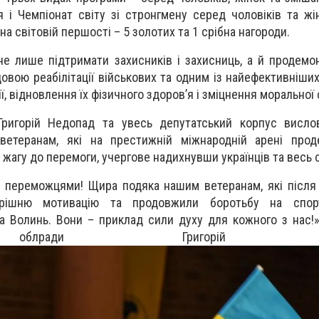
я і Чемпіонат світу зі стронгмену серед чоловіків та жі
на світовій першості – 5 золотих та 1 срібна нагороди.
не лише підтримати захисників і захисниць, а й продемо
вою реабілітації військових та одним із найефективніших
ї, відновлення їх фізичного здоров’я і зміцнення моральної 
Григорій Недопад та увесь депутатський корпус висл
ветеранам, які на престижній міжнародній арені прод
 жагу до перемоги, учергове надихнувши українців та весь с
переможцями! Щира подяка нашим ветеранам, які після 
рішню мотивацію та продовжили боротьбу на спорти
а Волинь. Вони – приклад сили духу для кожного з нас!»
блради Григорій Нед