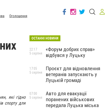
ова
Оголошення
ОСТАННІ НОВИНИ
них
«Форум добрих справ»
22:17
5 серпня
відбувся у Луцьку
Проєкт для відновлення
17:05
5 серпня
ветеранів запускають у
Луцькій громаді
Авто для евакуації
07:00
ян, які гідно
5 серпня
поранених військових
ів спорту для
передала Луцька міська