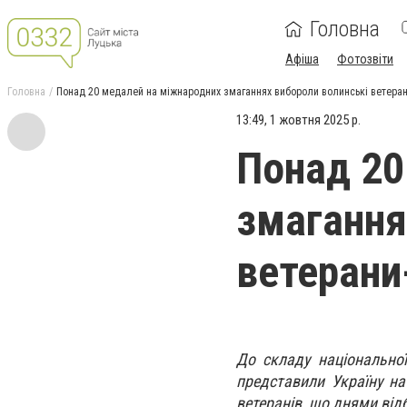
Головна
Афіша
Фотозвіти
Головна
Понад 20 медалей на міжнародних змаганнях вибороли волинські ветера
13:49, 1 жовтня 2025 р.
Понад 20
змагання
ветерани
До складу національної 
представили Україну н
ветеранів, що днями від