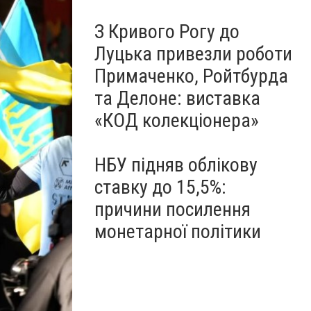
З Кривого Рогу до
Луцька привезли роботи
Примаченко, Ройтбурда
та Делоне: виставка
«КОД колекціонера»
НБУ підняв облікову
ставку до 15,5%:
причини посилення
монетарної політики