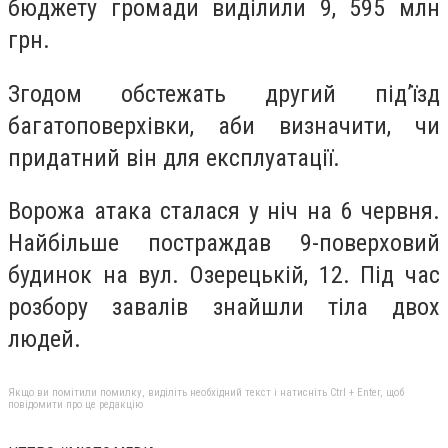
бюджету громади виділили 9, 595 млн
грн.
Згодом обстежать другий під’їзд
багатоповерхівки, аби визначити, чи
придатний він для експлуатації.
Ворожа атака сталася у ніч на 6 червня.
Найбільше постраждав 9-поверховий
будинок на вул. Озерецькій, 12. Під час
розбору завалів знайшли тіла двох
людей.
Якщо ви помітили помилку, виділіть необхідний текст і натисніть Ctrl + Enter, щоб
повідомити про це редакцію