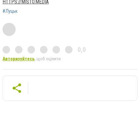
HTTPS://MISTO.MEDIA
#Луцьк
0,0
Авторизуйтесь
, щоб оцінити