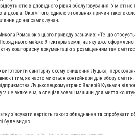
відсутністю відповідного рівня обслуговування. У місті не
 відходів. Окрім того, однією з головних причин такої еколо
лення до неї самих лучан.
Микола Романюк з цього приводу зазначив: «Те що стосуєт
Поряд нього майже 9 гектарів землі, на яку вже оформлено
ктну кошторисну документацію з розміщенням там сміттєс
о виготовити санітарну схему очищення Луцька, переконан
нюк і тим, як часто миються контейнери для збору сміття.
підприємства Луцькспецкомунтранс Валерій Кузьмич відпов
слуга не включена, а спеціалізовані машини для миття кошт
чатку з’ясувати вартість такого обладнання та спробувати 
лі буде видно.
бхідний текст і натисніть Ctrl + Enter, щоб повідомити про це редакцію