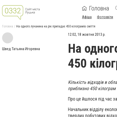
Головна
Афіша
Фотозвіти
Головна
На одного лучанина на рік припадає 450 кілограмів сміття
12:02, 18 жовтня 2013 р.
На одног
Швед Татьяна Игоревна
450 кіло
Кількість відходів в обл
приблизно 450 кілограм н
Про це йшлося під час за
Начальник відділу еколо
твердих побутових відход