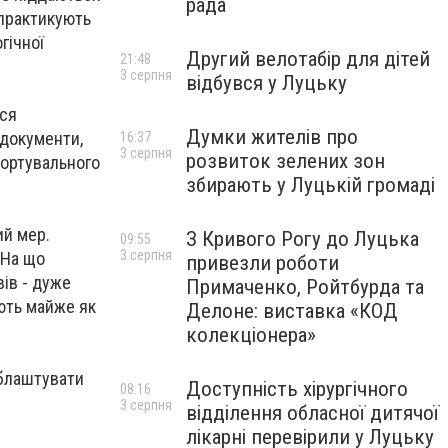
рада
 практикують
гічної
Другий велотабір для дітей
21:48
3 серпня
відбувся у Луцьку
ься
Думки жителів про
 документи,
16:37
3 серпня
розвиток зелених зон
ортувального
збирають у Луцькій громаді
ий мер.
З Кривого Рогу до Луцька
09:55
3 серпня
 На що
привезли роботи
ів - дуже
Примаченко, Ройтбурда та
ують майже як
Делоне: виставка «КОД
колекціонера»
облаштувати
Доступність хірургічного
08:16
3 серпня
відділення обласної дитячої
лікарні перевірили у Луцьку