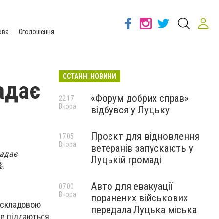
ова
Оголошення
ОСТАННІ НОВИНИ
адає
«Форум добрих справ»
22:17
Вчора
відбувся у Луцьку
Проєкт для відновлення
17:05
Вчора
ветеранів запускають у
ладає
Луцькій громаді
%
.
Авто для евакуації
07:00
Вчора
поранених військових
ю складовою
передала Луцька міська
 не піддаються