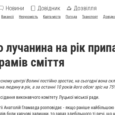
Новини
Довідник
Дозвілля
Вакансії
Нерухомість
Карта міста
Погода
Транспорт
Довідк
о лучанина на рік прип
грамів сміття
асному центрі Волині постійно зростає, на сьогодні вона ск
а людину в рік, а за останні 10 років його обсяг зріс на 75
сідання виконавчого комітету Луцької міської ради.
гії Анатолій Гламазда розповідає - якщо раніше найбільшо
ів були харчові залишки, то зараз здебільшого ті речі, що