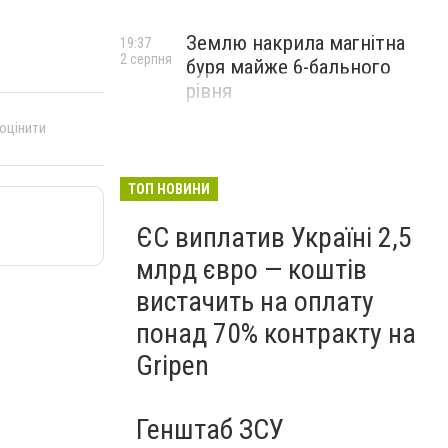
Землю накрила магнітна
19:37
2 серпня
буря майже 6-бального
рівня
 оцінити
ТОП НОВИНИ
ЄС виплатив Україні 2,5
млрд євро — коштів
вистачить на оплату
понад 70% контракту на
Gripen
Генштаб ЗСУ