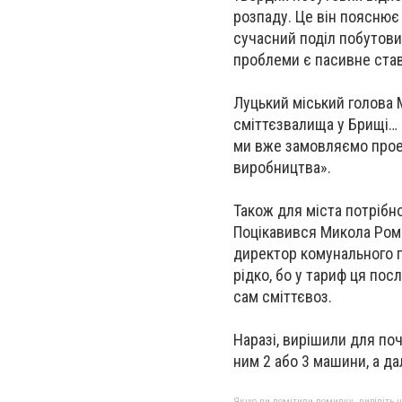
розпаду. Це він пояснює 
сучасний поділ побутових
проблеми є пасивне став
Луцький міський голова 
сміттєзвалища у Брищі… 
ми вже замовляємо прое
виробництва».
Також для міста потрібн
Поцікавився Микола Рома
директор комунального 
рідко, бо у тариф ця по
сам сміттєвоз.
Наразі, вирішили для по
ним 2 або 3 машини, а да
Якщо ви помітили помилку, виділіть нео