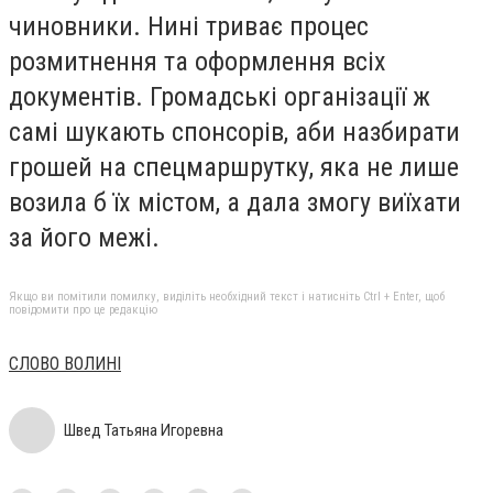
чиновники. Нині триває процес
розмитнення та оформлення всіх
документів. Громадські організації ж
самі шукають спонсорів, аби назбирати
грошей на спецмаршрутку, яка не лише
возила б їх містом, а дала змогу виїхати
за його межі.
Якщо ви помітили помилку, виділіть необхідний текст і натисніть Ctrl + Enter, щоб
повідомити про це редакцію
СЛОВО ВОЛИНІ
Швед Татьяна Игоревна