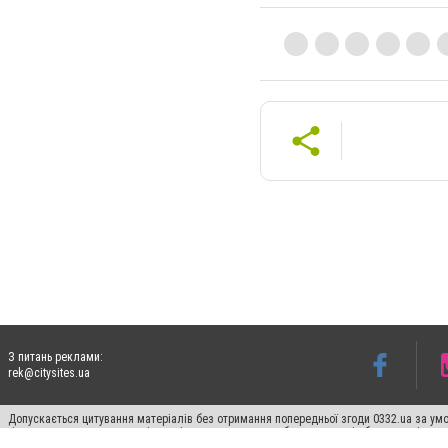
З питань реклами:
rek@citysites.ua
Допускається цитування матеріалів без отримання попередньої згоди 0332.ua за умо
гіперпосилання на цитовані статті не нижче другого абзацу в тексті або в якості д