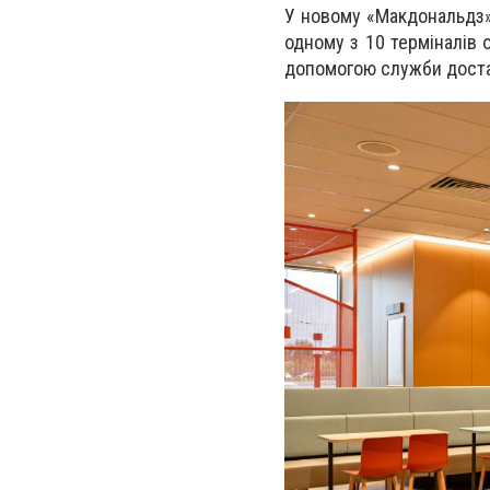
У новому «Макдональдз»д
одному з 10 терміналів о
допомогою служби достав