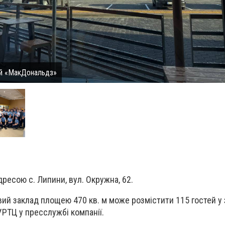
ий «МакДональдз»
ресою с. Липини, вул. Окружна, 62.
й заклад площею 470 кв. м може розмістити 115 гостей у з
УРТЦ у пресслужбі компанії.