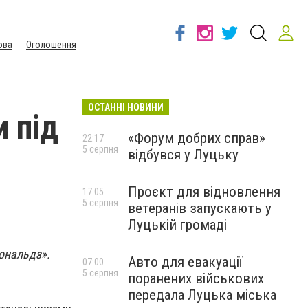
ова
Оголошення
ОСТАННІ НОВИНИ
 під
«Форум добрих справ»
22:17
5 серпня
відбувся у Луцьку
Проєкт для відновлення
17:05
5 серпня
ветеранів запускають у
Луцькій громаді
Дональдз».
Авто для евакуації
07:00
5 серпня
поранених військових
передала Луцька міська