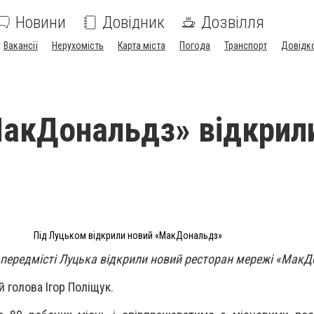
Новини
Довідник
Дозвілля
Вакансії
Нерухомість
Карта міста
Погода
Транспорт
Довідк
акДональдз» відкрили
Під Луцьком відкрили новий «МакДональдз»
у передмісті Луцька відкрили новий ресторан мережі «Мак
 голова Ігор Поліщук.