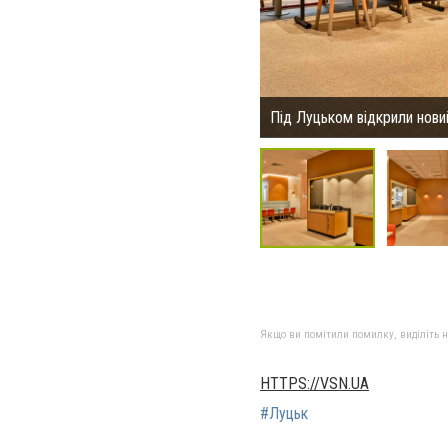
Під Луцьком відкрили нов
Якщо ви помітили помилку, виділіть нео
HTTPS://VSN.UA
#Луцьк