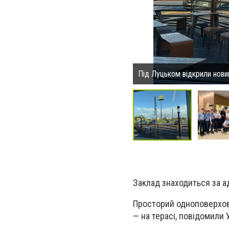
Під Луцьком відкрили нов
Заклад знаходиться за ад
Просторий одноповерхови
— на терасі, повідомили 