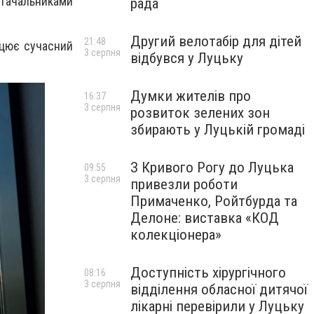
тачальниками
рада
Другий велотабір для дітей
21:48
рацює сучасний
3 серпня
відбувся у Луцьку
Думки жителів про
16:37
3 серпня
розвиток зелених зон
збирають у Луцькій громаді
З Кривого Рогу до Луцька
09:55
3 серпня
привезли роботи
Примаченко, Ройтбурда та
Делоне: виставка «КОД
колекціонера»
Доступність хірургічного
08:16
3 серпня
відділення обласної дитячої
лікарні перевірили у Луцьку