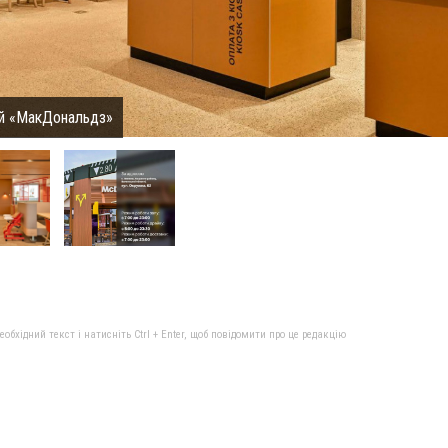
ий «МакДональдз»
бхідний текст і натисніть Ctrl + Enter, щоб повідомити про це редакцію