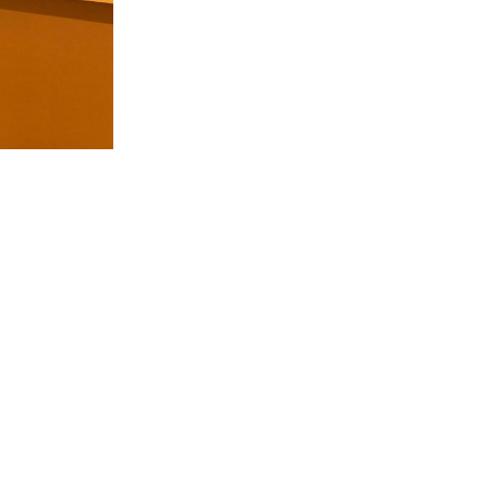
Під Луцьком відкрили новий «МакДональдз»