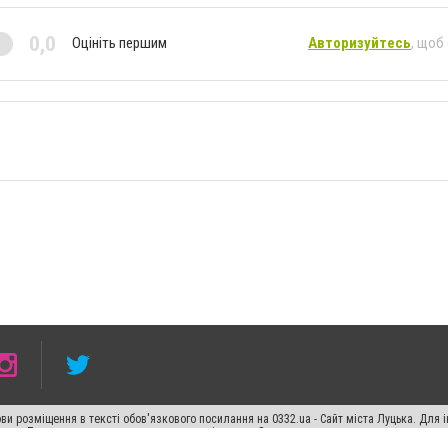
0,0
Оцініть першим
Авторизуйтесь
, щоб
ви розміщення в тексті обов'язкового посилання на 0332.ua - Сайт міста Луцька. Для
жерела. Порушення виняткових прав переслідується Законом.