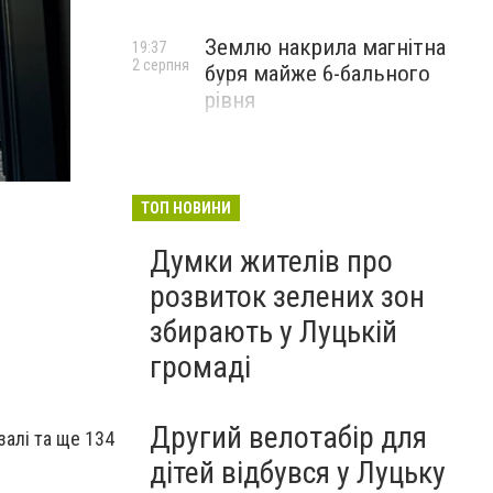
Землю накрила магнітна
19:37
2 серпня
буря майже 6-бального
рівня
Під Луцьком відкрили новий «МакДональдз»
ТОП НОВИНИ
Думки жителів про
розвиток зелених зон
збирають у Луцькій
громаді
Другий велотабір для
алі та ще 134
дітей відбувся у Луцьку