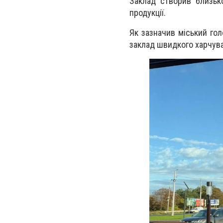
Заклад створив близьк
продукції.
Як зазначив міський гол
заклад швидкого харчува