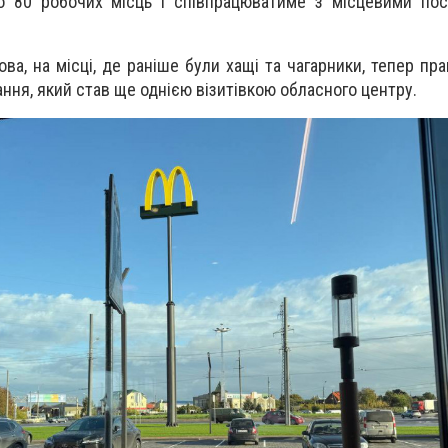
о 80 робочих місць і співпрацюватиме з місцевими пос
ова, на місці, де раніше були хащі та чагарники, тепер п
ння, який став ще однією візитівкою обласного центру.