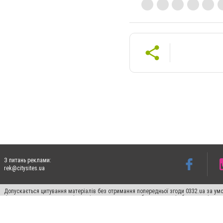
З питань реклами:
rek@citysites.ua
Допускається цитування матеріалів без отримання попередньої згоди 0332.ua за умо
гіперпосилання на цитовані статті не нижче другого абзацу в тексті або в якості д
Матеріали з плашками "Новини компаній", "Промо", "Партнерський матеріал", "Партнер