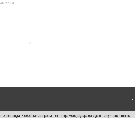
 оцінити
 інтернет-видань обов'язкове розміщення прямого, відкритого для пошукових систем
лама" публікуються на правах реклами.