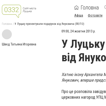
Головна
Афіша
Фотозвіти
Головна
У Луцьку презентували подарунок від Януковича (ФОТО)
09:00, 24 жовтня 2013 р.
У Луцьку
Швед Татьяна Игоревна
від Янук
Хатню ікону Архангела М
Янукович, вперше предс
Про це розповіла завіду
церковних нагород УПЦ 