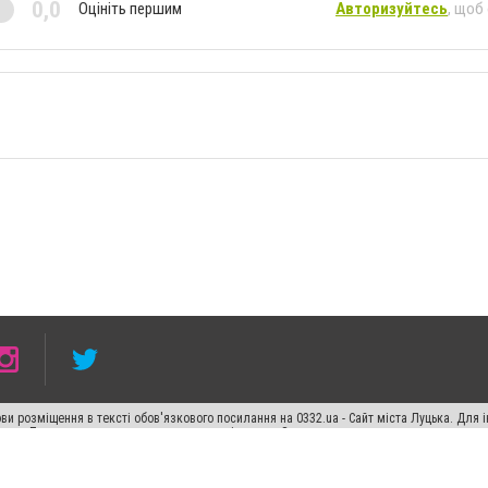
0,0
Оцініть першим
Авторизуйтесь
, щоб
ви розміщення в тексті обов'язкового посилання на 0332.ua - Сайт міста Луцька. Для
жерела. Порушення виняткових прав переслідується Законом.
ський спецпроєкт", "Політичні новини", "Пресреліз", "PR", "Офіційно", "Політична рек