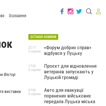
ова
Оголошення
ОСТАННІ НОВИНИ
нок
«Форум добрих справ»
22:17
5 серпня
відбувся у Луцьку
Проєкт для відновлення
17:05
5 серпня
ветеранів запускають у
ни Віктор
Луцькій громаді
Авто для евакуації
07:00
ття виставки
5 серпня
поранених військових
передала Луцька міська