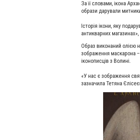
За її словами, ікона Арха
образи дарували митники
Історія ікони, яку подар
антикварних магазинах»,
Образ виконаний олією на
зображення маскарона – 
іконописців з Волині.
«У нас є зображення свят
зазначила Тетяна Єлісеє