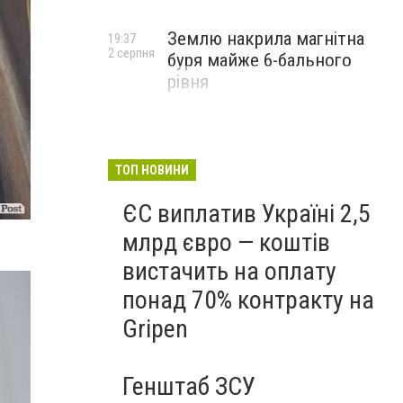
Землю накрила магнітна
19:37
2 серпня
буря майже 6-бального
рівня
ТОП НОВИНИ
ЄС виплатив Україні 2,5
млрд євро — коштів
вистачить на оплату
понад 70% контракту на
Gripen
Генштаб ЗСУ