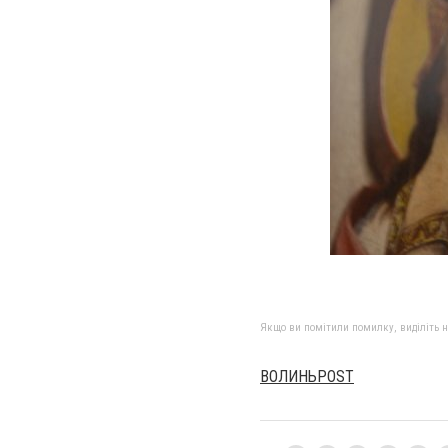
Якщо ви помітили помилку, виділіть нео
ВОЛИНЬPOST