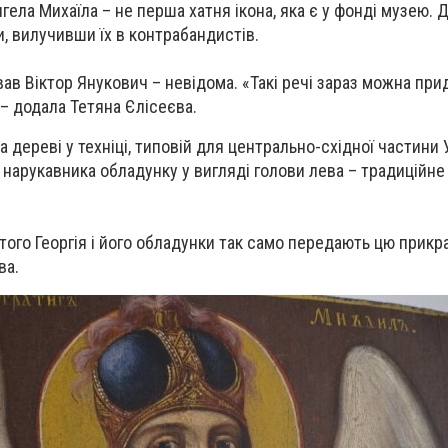
нгела Михаїла – не перша хатня ікона, яка є у фонді музею. Д
, вилучивши їх в контрабандистів.
ував Віктор Янукович – невідома. «Такі речі зараз можна при
 – додала Тетяна Єлісеєва.
 дереві у техніці, типовій для центрально-східної частини У
нарукавника обладунку у вигляді голови лева – традиційне 
ого Георгія і його обладунки так само передають цю прикра
ва.