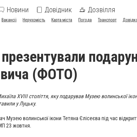
Новини
Довідник
Дозвілля
Вакансії
Нерухомість
Карта міста
Погода
Транспорт
Довідк
 презентували подару
овича (ФОТО)
ихаїла ХVІІІ століття, яку подарував Музею волинської іко
тавили у Луцьку
.
вач Музею волинської ікони Тетяна Єлісеєва під час відкри
МП 23 жовтня.