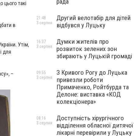
рада
о цього такі
Другий велотабір для дітей
21:48
3 серпня
відбувся у Луцьку
дбати в
Думки жителів про
16:37
країни. Утім,
3 серпня
розвиток зелених зон
і для
збирають у Луцькій громаді
З Кривого Рогу до Луцька
09:55
су», –
3 серпня
привезли роботи
Примаченко, Ройтбурда та
Делоне: виставка «КОД
колекціонера»
Доступність хірургічного
08:16
3 серпня
відділення обласної дитячої
лікарні перевірили у Луцьку