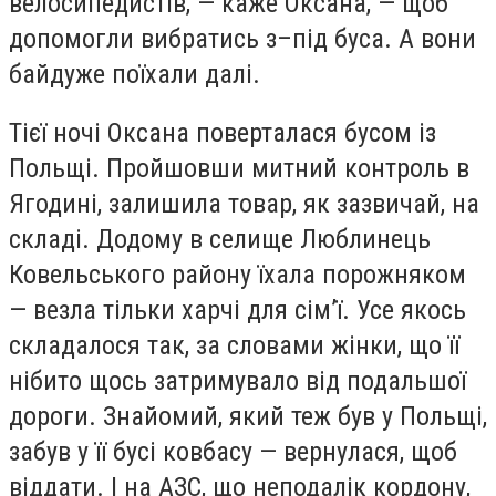
велосипедистів, — каже Оксана, — щоб
допомогли вибратись з–під буса. А вони
байдуже поїхали далі.
Тієї ночі Оксана поверталася бусом із
Польщі. Пройшовши митний контроль в
Ягодині, залишила товар, як зазвичай, на
складі. Додому в селище Люблинець
Ковельського району їхала порожняком
— везла тільки харчі для сім’ї. Усе якось
складалося так, за словами жінки, що її
нібито щось затримувало від подальшої
дороги. Знайомий, який теж був у Польщі,
забув у її бусі ковбасу — вернулася, щоб
віддати. І на АЗС, що неподалік кордону,