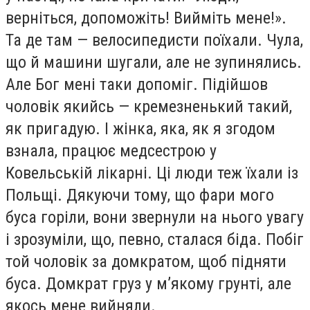
верніться, допоможіть! Вийміть мене!».
Та де там — велосипедисти поїхали. Чула,
що й машини шугали, але не зупинялись.
Але Бог мені таки допоміг. Підійшов
чоловік якийсь — кремезненький такий,
як пригадую. І жінка, яка, як я згодом
взнала, працює медсестрою у
Ковельській лікарні. Ці люди теж їхали із
Польщі. Дякуючи тому, що фари мого
буса горіли, вони звернули на нього увагу
і зрозуміли, що, певно, сталася біда. Побіг
той чоловік за домкратом, щоб підняти
буса. Домкрат груз у м’якому грунті, але
якось мене вийняли.