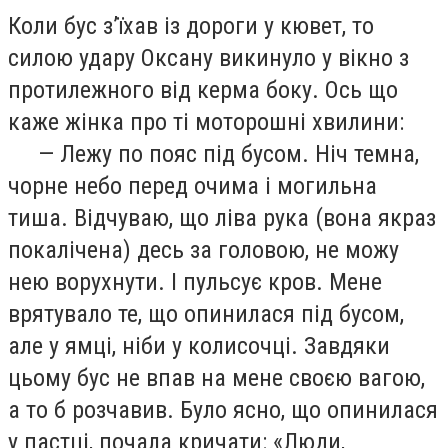
Коли бус з’їхав із дороги у кювет, то
силою удару Оксану викинуло у вікно з
протилежного від керма боку. Ось що
каже жінка про ті моторошні хвилини:
— Лежу по пояс під бусом. Ніч темна,
чорне небо перед очима і могильна
тиша. Відчуваю, що ліва рука (вона якраз
покалічена) десь за головою, не можу
нею ворухнути. І пульсує кров. Мене
врятувало те, що опинилася під бусом,
але у ямці, ніби у колисочці. Завдяки
цьому бус не впав на мене своєю вагою,
а то б розчавив. Було ясно, що опинилася
у пастці, почала кричати: «Люди,