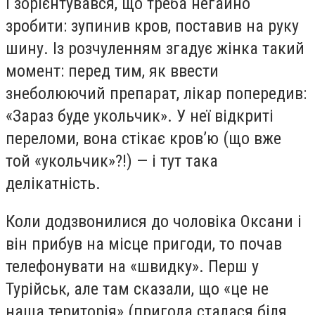
і зорієнтувався, що треба негайно
зробити: зупинив кров, поставив на руку
шину. Із розчуленням згадує жінка такий
момент: перед тим, як ввести
знеболюючий препарат, лікар попередив:
«Зараз буде укольчик». У неї відкриті
переломи, вона стікає кров’ю (що вже
той «укольчик»?!) — і тут така
делікатність.
Коли додзвонилися до чоловіка Оксани і
він прибув на місце пригоди, то почав
телефонувати на «швидку». Перш у
Турійськ, але там сказали, що «це не
наша територія» (пригода сталася біля