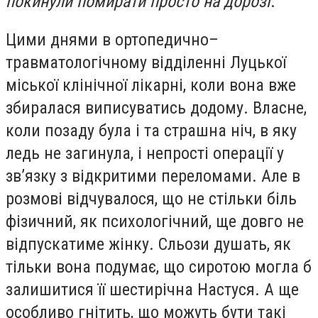
покинули помирати просто на дорозі
.
Цими днями в ортопедично–
травматологічному відділенні Луцької
міської клінічної лікарні, коли вона вже
збиралася виписуватись додому. Власне,
коли позаду була і та страшна ніч, в яку
ледь не загинула, і непрості операції у
зв’язку з відкритими переломами. Але в
розмові відчувалося, що не стільки біль
фізичний, як психологічний, ще довго не
відпускатиме жінку. Сльози душать, як
тільки вона подумає, що сиротою могла б
залишитися її шестирічна Настуся. А ще
особливо гнітить, що можуть бути такі