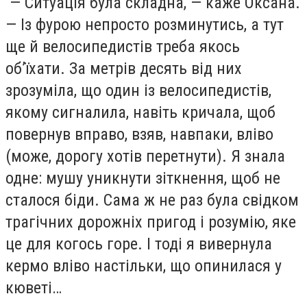
— Ситуація була складна, — каже Оксана.
— Із фурою непросто розминутись, а тут
ще й велосипедистів треба якось
об’їхати. За метрів десять від них
зрозуміла, що один із велосипедистів,
якому сигналила, навіть кричала, щоб
повернув вправо, взяв, навпаки, вліво
(може, дорогу хотів перетнути). Я знала
одне: мушу уникнути зіткнення, щоб не
сталося біди. Сама ж не раз була свідком
трагічних дорожніх пригод і розумію, яке
це для когось горе. І тоді я вивернула
кермо вліво настільки, що опинилася у
кюветі…