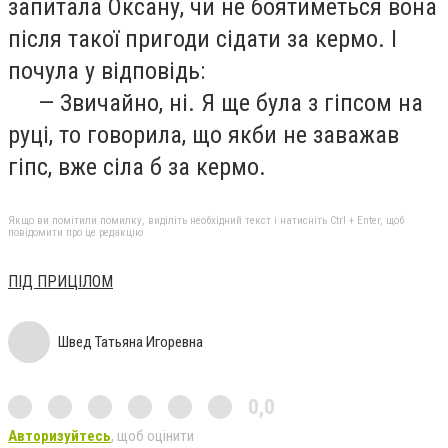
запитала Оксану, чи не боятиметься вона
після такої пригоди сідати за кермо. І
почула у відповідь:
— Звичайно, ні. Я ще була з гіпсом на
руці, то говорила, що якби не заважав
гіпс, вже сіла б за кермо.
Якщо ви помітили помилку, виділіть необхідний текст і натисніть Ctrl + Enter, щоб
повідомити про це редакцію
ПІД ПРИЦІЛОМ
Швед Татьяна Игоревна
0,0
Авторизуйтесь
, щоб оцінити