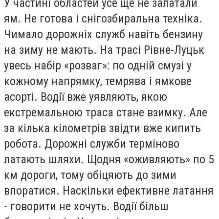
У частині областей усе ще не залатали
ям. Не готова і снігозбиральна техніка.
Чимало дорожніх служб навіть бензину
на зиму не мають. На трасі Рівне-Луцьк
увесь набір «розваг»: по одній смузі у
кожному напрямку, темрява і ямкове
асорті. Водії вже уявляють, якою
екстремальною траса стане взимку. Але
за кілька кілометрів звідти вже кипить
робота. Дорожні служби терміново
латають шляхи. Щодня «оживляють» по 5
км дороги, тому обіцяють до зими
впоратися. Наскільки ефективне латання
- говорити не хочуть. Водії більш