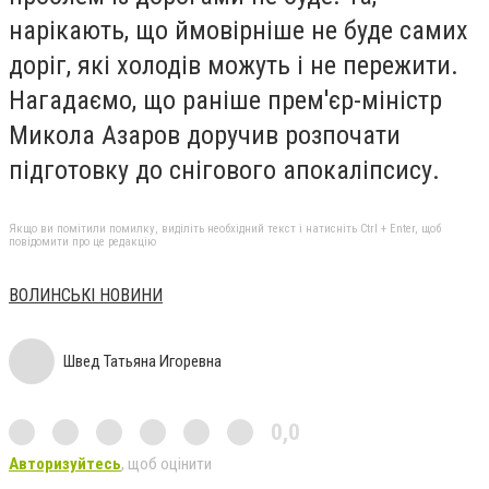
нарікають, що ймовірніше не буде самих
доріг, які холодів можуть і не пережити.
Нагадаємо, що раніше прем'єр-міністр
Микола Азаров доручив розпочати
підготовку до снігового апокаліпсису.
Якщо ви помітили помилку, виділіть необхідний текст і натисніть Ctrl + Enter, щоб
повідомити про це редакцію
ВОЛИНСЬКІ НОВИНИ
Швед Татьяна Игоревна
0,0
Авторизуйтесь
, щоб оцінити