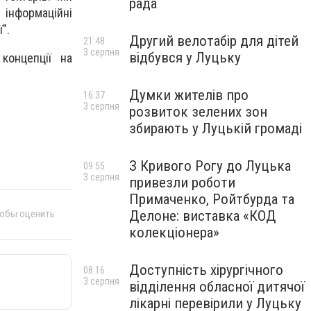
рада
 інформаційні
".
Другий велотабір для дітей
21:48
3 серпня
відбувся у Луцьку
концепції на
Думки жителів про
16:37
3 серпня
розвиток зелених зон
збирають у Луцькій громаді
З Кривого Рогу до Луцька
09:55
3 серпня
привезли роботи
Примаченко, Ройтбурда та
Делоне: виставка «КОД
тобы оценить
колекціонера»
Доступність хірургічного
08:16
3 серпня
відділення обласної дитячої
лікарні перевірили у Луцьку