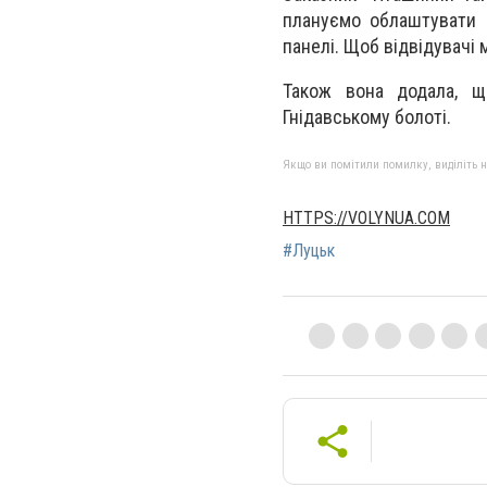
плануємо облаштувати н
панелі. Щоб відвідувачі 
Також вона додала, що
Гнідавському болоті.
Якщо ви помітили помилку, виділіть нео
HTTPS://VOLYNUA.COM
#Луцьк