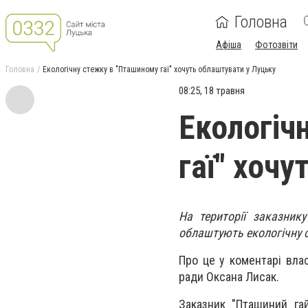
Головна
Афіша
Фотозвіти
Головна
Екологічну стежку в "Пташиному гаї" хочуть облаштувати у Луцьку
08:25, 18 травня
Екологіч
гаї" хоч
На території заказник
облаштують екологічну 
Про це у коментарі влас
ради Оксана Лисак.
Заказник "Пташиний га