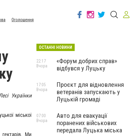
ова
Оголошення
ОСТАННІ НОВИНИ
му
«Форум добрих справ»
22:17
Вчора
відбувся у Луцьку
ку
Проєкт для відновлення
17:05
Вчора
ветеранів запускають у
есі Українки
Луцькій громаді
цької міської
Авто для евакуації
07:00
Вчора
поранених військових
передала Луцька міська
гектарів. Ми