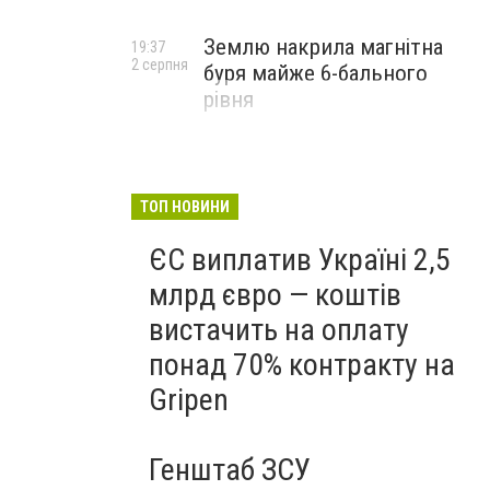
Землю накрила магнітна
19:37
2 серпня
буря майже 6-бального
рівня
ТОП НОВИНИ
ЄС виплатив Україні 2,5
млрд євро — коштів
вистачить на оплату
понад 70% контракту на
Gripen
Генштаб ЗСУ