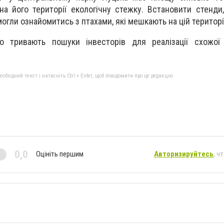
а його території екологічну стежку. Встановити стенди,
могли ознайомитись з птахами, які мешкають на цій території
 тривають пошуки інвесторів для реалізації схожої 
бхідний текст і натисніть Ctrl + Enter, щоб повідомити про це редакцію
0,0
Оцініть першим
Авторизируйтесь
, ч