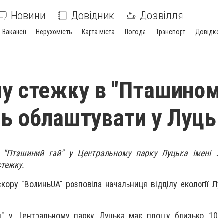
Новини
Довідник
Дозвілля
Вакансії
Нерухомість
Карта міста
Погода
Транспорт
Довідк
ну стежку в "Пташино
уть облаштувати у Луць
у "Пташиний гай" у Центральному парку Луцька імені Л
стежку.
кору "ВолиньUA" розповіла начальниця відділу екології Лу
й" у Центральному парку Луцька має площу близько 10 