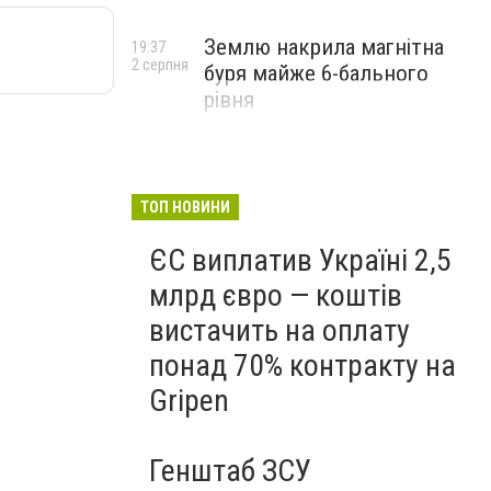
Землю накрила магнітна
19:37
2 серпня
буря майже 6-бального
рівня
ТОП НОВИНИ
ЄС виплатив Україні 2,5
млрд євро — коштів
вистачить на оплату
понад 70% контракту на
Gripen
Генштаб ЗСУ