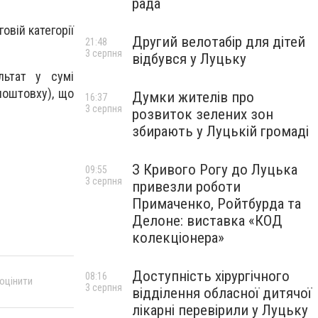
рада
овій категорії
Другий велотабір для дітей
21:48
3 серпня
відбувся у Луцьку
льтат у сумі
поштовху), що
Думки жителів про
16:37
3 серпня
розвиток зелених зон
збирають у Луцькій громаді
З Кривого Рогу до Луцька
09:55
3 серпня
привезли роботи
Примаченко, Ройтбурда та
Делоне: виставка «КОД
колекціонера»
Доступність хірургічного
08:16
 оцінити
3 серпня
відділення обласної дитячої
лікарні перевірили у Луцьку