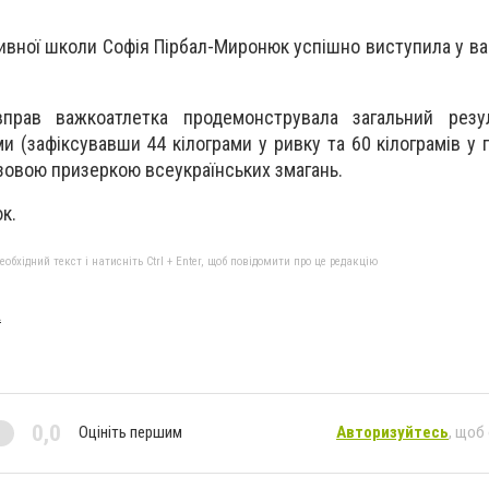
ивної школи Софія Пірбал-Миронюк успішно виступила у ваг
прав важкоатлетка продемонструвала загальний резу
и (зафіксувавши 44 кілограми у ривку та 60 кілограмів у 
зовою призеркою всеукраїнських змагань.
к.
бхідний текст і натисніть Ctrl + Enter, щоб повідомити про це редакцію
A
0,0
Оцініть першим
Авторизуйтесь
, щоб