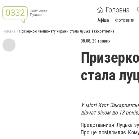
Головна
Афіша
Фотозвіти
Головна
Призеркою чемпіонату України стала луцька важкоатлетка
08:08, 29 травня
Призерко
стала лу
У місті Хуст Закарпатсь
дівчат віком до 13 рокі
Представниця Луцька зу
Про це повідомляє Кому