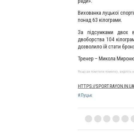
ради».
Вихованка луцької спорт
понад 63 кілограми.
За підсумками двох в
двоборства 104 кілограм
дозволило їй стати брон
Тренер – Микола Мироню
Якщо ви помітили помилку, виділіть нео
HTTPS://SPORT.RAYON.IN.U
#Луцьк