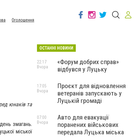
ова
Оголошення
ОСТАННІ НОВИНИ
«Форум добрих справ»
22:17
Вчора
відбувся у Луцьку
Проєкт для відновлення
17:05
Вчора
ветеранів запускають у
Луцькій громаді
еред юнаків та
Авто для евакуації
07:00
Вчора
день змагань.
поранених військових
цької міської
передала Луцька міська