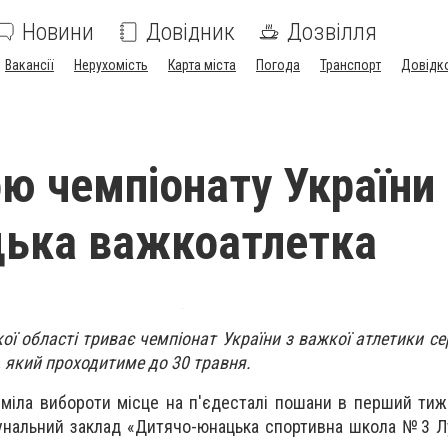
Новини
Довідник
Дозвілля
Вакансії
Нерухомість
Карта міста
Погода
Транспорт
Довідк
ю чемпіонату України
цька важкоатлетка
кої області триває чемпіонат України з важкої атлетики с
в, який проходитиме до 30 травня.
міла вибороти місце на п'єдесталі пошани в перший тиж
нальний заклад «Дитячо-юнацька спортивна школа №3 Лу